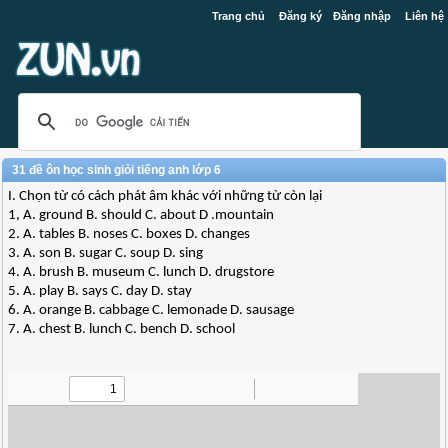
Trang chủ
Đăng ký
Đăng nhập
Liên hệ
31 đề ôn học sinh giỏi tiếng anh lớp 6
I. Chọn từ có cách phát âm khác với những từ còn lại
1, A. ground B. should C. about D .mountain
2. A. tables B. noses C. boxes D. changes
3. A. son B. sugar C. soup D. sing
4. A. brush B. museum C. lunch D. drugstore
5. A. play B. says C. day D. stay
6. A. orange B. cabbage C. lemonade D. sausage
7. A. chest B. lunch C. bench D. school