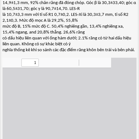
14,9±1,3 mm, 92% chân răng đã đóng chóp. Góc β là 30,3±33,40; góc α
là 60,5±31,70; góc γ là 90,7±14,70. LES‐R
là 10,7±3,3 mm với tỉ số R1 0,7±0,2. LES‐Xi là 30,3±3,7 mm, tỉ số R2
2,1±0,3. Mức độ mọc A là 29,2%, 55,8%
mức độ B, 15% mức độ C. 50,4% nghiêng gần, 13,4% nghiêng xa,
15,4% ngang, and 20,8% thẳng. 26,6% răng
có dấu hiệu liên quan với ống hàm dưới; 2.1% răng có từ hai dấu hiệu
liên quan. Không có sự khác biệt có ý
nghĩa thống kê khi so sánh các đặc điểm răng khôn bên trái và bên phải.