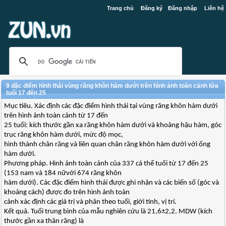
Trang chủ
Đăng ký
Đăng nhập
Liên hệ
9 đặc điểm hình thái vùng răng khôn hàm dưới trên hình ảnh toàn cảnh lứa
tuổi 17 đến 25
Mục tiêu. Xác định các đặc điểm hình thái tại vùng răng khôn hàm dưới
trên hình ảnh toàn cảnh từ 17 đến
25 tuổi: kích thước gần xa răng khôn hàm dưới và khoảng hậu hàm, góc
trục răng khôn hàm dưới, mức độ mọc,
hình thành chân răng và liên quan chân răng khôn hàm dưới với ống
hàm dưới.
Phương pháp. Hình ảnh toàn cảnh của 337 cá thể tuổi từ 17 đến 25
(153 nam và 184 nữvới 674 răng khôn
hàm dưới). Các đặc điểm hình thái được ghi nhận và các biến số (góc và
khoảng cách) được đo trên hình ảnh toàn
cảnh xác định các giá trị và phân theo tuổi, giới tính, vị trí.
Kết quả. Tuổi trung bình của mẫu nghiên cứu là 21,6±2,2. MDW (kích
thước gần xa thân răng) là