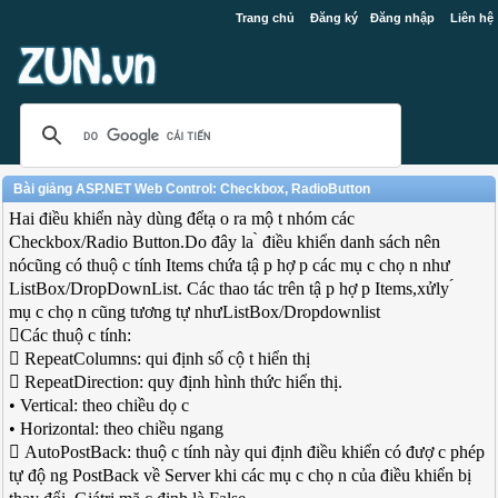
Trang chủ
Đăng ký
Đăng nhập
Liên hệ
Bài giảng ASP.NET Web Control: Checkbox, RadioButton
Hai điều khiển này dùng đểtạ o ra mộ t nhóm các
Checkbox/Radio Button.Do đây la ̀ điều khiển danh sách nên
nócũng có thuộ c tính Items chứa tậ p hợ p các mụ c chọ n như
ListBox/DropDownList. Các thao tác trên tậ p hợ p Items,xửly ́
mụ c chọ n cũng tương tự nhưListBox/Dropdownlist
Các thuộ c tính:
 RepeatColumns: qui định số cộ t hiển thị
 RepeatDirection: quy định hình thức hiển thị.
• Vertical: theo chiều dọ c
• Horizontal: theo chiều ngang
 AutoPostBack: thuộ c tính này qui định điều khiển có đượ c phép
tự độ ng PostBack về Server khi các mụ c chọ n của điều khiển bị