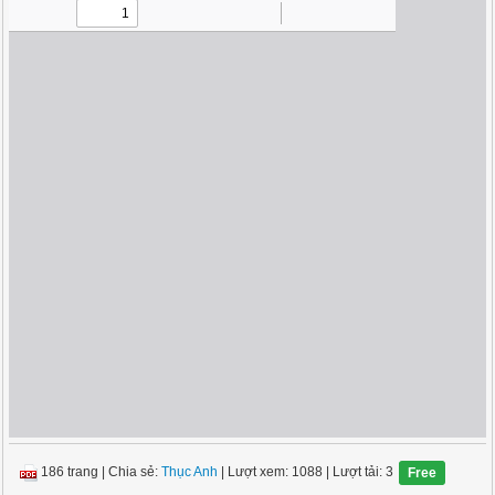
186 trang
|
Chia sẻ:
Thục Anh
| Lượt xem: 1088
| Lượt tải: 3
Free