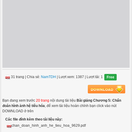
31 trang
|
Chia sẻ:
NamTDH
| Lượt xem: 1387
| Lượt tải: 1
Free
Bạn đang xem trước
20 trang
nội dung tài liệu
Bài giảng Chương 5: Chẩn
đoán hình ảnh hệ tiêu hóa
, để xem tài liệu hoàn chỉnh bạn click vào nút
DOWNLOAD ở trên
Các file đính kèm theo tài liệu này:
chan_doan_hinh_anh_he_tieu_hoa_9629.pdf