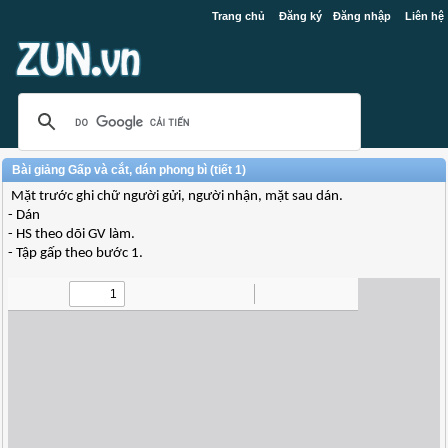
Trang chủ
Đăng ký
Đăng nhập
Liên hệ
Bài giảng Gấp và cắt, dán phong bì (tiết 1)
Mặt trước ghi chữ người gửi, người nhận, mặt sau dán.
- Dán
- HS theo dõi GV làm.
- Tập gấp theo bước 1.