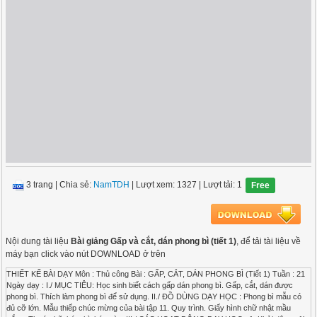
3 trang
|
Chia sẻ:
NamTDH
| Lượt xem: 1327
| Lượt tải: 1
Free
Nội dung tài liệu
Bài giảng Gấp và cắt, dán phong bì (tiết 1)
, để tải tài liệu về
máy bạn click vào nút DOWNLOAD ở trên
THIẾT KẾ BÀI DẠY Môn : Thủ công Bài : GẤP, CẮT, DÁN PHONG BÌ (Tiết 1) Tuần : 21 Ngày dạy : I./ MỤC TIÊU: Học sinh biết cách gấp dán phong bì. Gấp, cắt, dán được phong bì. Thích làm phong bì để sử dụng. II./ ĐỒ DÙNG DẠY HỌC : Phong bì mẫu có đủ cỡ lớn. Mẫu thiếp chúc mừng của bài tập 11. Quy trình. Giấy hình chữ nhật mầu trắng. Thước kẽ, bút chì, bút màu. III./ CÁC HOẠT ĐỘNG DẠY HỌC : 1. Khởi động : 1’ 2. Bài cũ : 3. Bài mới : Hoạt động của thầy Hoạt động của trò 10’ 1. Hoạt động 1 : Hướng dẫn quan sát và nhận xét. Mục tiêu : Nắm được cách gấp, cắt , dán phong bì. Cách tiến hành : GV giới thiệu phong bì mẫu và đặt câu hỏi để học sinh quan sát và nhận xét. - Phong bì có hình gì ? - Mặt trước và mặt sau của phong bì như thế nào ? - Sau khi chothư vào phong bì ta phải làm gì. - GV cho HS song sánh kích thước của phong bì và thiếp. 15’ 2. Họat động 2 : GV hướng dẫn mẫu. + Bước 1 : Gấp phong bì. - Lấy tờ giấy trắng gấp thành 2 phần theo chiều rộng. - Gấp hai bên H2. - GV treo qui trình gấp, hướng dẫn HS. + Bước 2 : Cắt phong bì. + Bước 3 : Dán thành phong bì. 5’ 3. Họat động 3 : Củng cố - dặn dò - Nhận xét tiết học. - Chuẩn bị giấy màu để tiết sau thực hành - Hình chữ nhật. - Mặt trước ghi chữ người gửi, người nhận, mặt sau dán. - Dán - HS theo dõi GV làm. - Tập gấp theo bước 1. IV./ RÚT KINH NGHIỆM TIẾT DẠY: . . . . . . . . . . . . . . . . . . . . . . . . . . . . . . . . . . . . . . . . . . . . . . . . . . . . . . . . . . . . . . . . . . . . . . . . . . . . . . . . . . . . . . . . . . . . . . . . . . . . . . . . . . . . . . . . . . . . . . . . . . . . . . . . . . . . . . . . . . . . . . . . . . . . . . . . . . . . . . . . . . . . . . . . . . . . . . . . . . . . . . . . . . . . . . . . . . . . . . . . . . . . . . . . . . . . . . . . . . . . . . . . . . . . . . . . . . . . . . . . . . . . . . . . . . . . . . . . . . . . . . . . . . . . . . . . . . . . . . . . . . . . . . . . . . . . . . . . . . . . . . . . . . . . . . . . . . . . . . . . . . . . . . . . . . . . . . . . . . . . . . . . . . . . . . . . . . . . . . . . . . . . . . . . . . . . . . . . . . . . . . . . . . . . . . . . . . . . . . . . . . . . . . . . . . . . . . . . . . . . . . . . . . . . . . . . . . . . . . . . . . . . . . . . . . . . . . . . . . . . . . . . . . . . . . . . . . . . . . . . . . . . . . . . . . . . . . . . . . . . . . . . . . . . . . . . . . . . . . . . . . . . . . . . . . . . . . . . . . . . . . . . . . . . . . . . . . . . . . . . . . . . . . . . . . . . . . . . . . . . . . . . . . . . . . . . . . . . . . . . . . . . . . . . . . . . . . . . . . . . . . . . . . . . . . . . . . . . . . . . . . . . . . . . . . . . . . . . . . . . . . . . . . . . . . . . . . . . . . . . . . . . . . . . . . . . . . . . . . . . . . . . . . . . . . . . . . . . . . . . . . . . . . . . . . . . . . . . . . . . . . . . . . . . . . . . . . . . . . . . . . . . . . . . . . . . . . . . . . . . . . . . . . . . . . . . . . . . . . . . . . . . . . . . . . . . . . . . . . . . . . . . . . . . . . . . . . . . . . . . . . . . . . . . . . . . . . . . . . . . . . . . . . . . . . . . . . . . . . . . . . . . . . . . . . . . . . . . . . . . . . . . . . . . . . . . . . . . . . . . . . . . . . . . . . . . . . . . . . . . . . . . . . . . . . . . . . . . . . . . . . . . . . . . . . . . . . . . . . . . . . . . . . . . . . . . . . . . . . . . . . . . . . . . . . . . . . . . . . . . . . . . . . . . . . . . . . . . . . . . . . . . . . . . . . . . . . . . . . . . . . . . . . . . . . . . . . . . . . . . . . . . . . . . . . . . . . . . . . . . . . . . . . . . . . . . . . . . . . . . . . . . . . . . . . . . . . . . . . . . . . . . . . . . . . . . . . . . . . . . . . . . . . . . . . . . . . . . . . . . . . . . . . . . . . . . . . . . . . . . . . . . . . . . . . . . . . . . . . . . . . . . . . . . . . . . . . . . . . . . . . . . . . . . . . . . . . . . . . . . . . . . . . . . . . . . . . . . . . . . . . . . . . . . . . . . . . . . . . . . . . . . . . . . . . . . . . . . . . . . . . . . . . . . . . . . . . . . . . . . . . . . . . . . . . . . . . . . . . . . . . . . . . . . . . . . . . . . . . . . . . . . . . . . . . . . . . . . . . . . . . . . . . . . . . . . . . . . . . . . . . . . . . . . . . . . . . . . . . . . . . . . . . . . . . . . . . . . . . . . . . . . . . . . . . . . . . . . . . . . . . . . . . . . . . . . . . . . . . . . . . . . . . . . . . . . . . . . . . . . . . . . . . . . . . . . . . . . . . . . . . . . . . . . . . . . . . . . . . . . . . . . . . . . . . . . . . . . . . . . . . . . . . . . . . . . . . . . . . . . . . . . . . . . . . . . . . . . . . . . . . . . . . . . . . . . . . . . . . . . . . . . . . . . . . . . . . . . . . . . . . . . . . . . . . . . . . . . . . . . . . . . . . . . . . . . . . . . . . . . . . . . . . . . . . . . . . . . . . . . . . . . . . . . . . . . . . . . . . . . . . . . . . . . . . . . . . . . . . . . . . . . . . . . . . . . . . . . . . . . . . . . . . . . . . . . . . . . . . . . . . . . . . . . . . . . . . . . . . . . . . . . . . . . . . . . . . . . . . . . . . . . . . . . . . . . . . . . . . . . . . . . . . . . . . . . . . . . . . . . . . . . . . . . . . . . . . . . . . . . . . . . . . . . . . . . . . . . . . . . . . . . . . . . . . . . . . . . . . . . . . . . . . . . . . . . . . . . . . . . . . . . . . . . . . . . . . . . . . . . . . . . . . . . . . . . . . . . . . . . . . . . . . . . . . . . . . . . . . . . . . . . . . . . . . . . . . . . . . . . . . . . . . . . . . . . . . . . . . . . . . . . . . . . . . . . . . . . . . . . . . . . . . . . . . . . . . . . . . . . . . . . . . . . . . . . . . . . . . . . . . . . . . . . . . . . . . . . . . . . . . . . . . . . . . . . . . . . . . . . . . . . . . . . . . . . . . . . . . . . . . . . . . . . . . . . . . . . . . . . . . . . . . . . . . . . . . . . . . . . . . . . . . . . . . . . . . . . . . . . . . . . . . . . . . . . . . . . . . . . . . . . . . . . . . . . . . . . . . . . . . . . . . . . . . . . . . . . . . . . . . . . . . . . . . . . . . . . . . . . . . . . . . . . . . . . . . . . . . . . . . . . . . . . . . . . . . . . . . . . . . . . . . . . . . . . . . . . . . . . . . . . . . . . . . . . . . . . . . . . . . . . . . . . . . . . . . . . . . . . . . . . . . . . . . . . . . . . . . . . . . . . . . . . . . . . . . . . . . . . . . . . . . . . . . . . . . . . . . . . . . . . . . . . . . . . . . . . . . . . . . . . . . . . . . . . . . . . . . . . . . . . . . . . . . . . . . . . . . . . . . . . . . . . . . . . . . . . . . . . . . . . . . . . . . . . . . . . . . . . . . . . . . . . . . . . . . . . . . . . . . . . . . . . . . . . . . . . . . . . . . . . . . . . . . . . . . . . . . . . . . . . . . . . . . . . . . . . . . . . . . . . . . . . . . . . . . . . . . . . . . . . . . . . . . . . . . . . . . . . . . . . . . . . . . . . . . . . . . . . . . . . . . . . . . . . . . . . . . . . . . . . . . . . . . . . . . . . . . . . . . . . . . . . . . . . . . . . . . . . . . . . . . . . . . . . . . . . . . . . . . . . . . . . . . . . . . . . . . . . . . . . . . . . . . . . . . . . . . . . . . . . . . . . . . . . . . . . . . . . . . . . . . . . . . . . . . . . . . . . . . . . . . . . . . . . . . . . . . . . . . . . . . . . . . . . . . . . . . . . . . . . . . . . . . . . . . . . . . . . . . . . . . . . . . . . . . . . . . . . . . . . . . . . . . . . . . . . . . . . . . . . . . . . . . . . . . . . . . . . . . . . . . . . . . . . . . . . . . . . . . . . . . . . . . . . . . . . . . . . . . . . . . . . . . . . . . . . . . . . . . . . . . . . . . . . . . . . . . . . . . . . . . . . . . . . . . . . . . . . . . . . . . . . . . . . . . . . . . . . . . . . . . . . . . . . . . . . . . . . . . . . . . . . . . . . . . . . . . . . . . . . . . . . . . . . . . . . . . . . . . . . . . . . . . . . . . . . . . . . . . . . . . . . . . . . . . . . . . . . . . . . . . . . . . . . . . . . . . . . . . . . . . . . . . . . . . . . . . . . . . . . . . . . . . . . . . . . . . . . . . . . . . . . . . . . . . . . . . . . . . . . . . . . . . . . . . . . . . . . . . . . . . . . . . . . . . . . . . . . . . . . . . . . . . . . . . . . . . . . . . . . . . . . . . . . . . . . . . . . . . . . . . . . . . . . . . . . . . . . . . . . . . . . . . . . . . . . . . . . . . . . . . . . . . . . . . . . . . . . . . . . . . . . . . . . . . . . . . . . . . . . . . . . . . . . . . . . . . . . . . . . . . . . . . . . . . . . . . . . . . . . . . . . . . . . . . . . . . . . . . . . . . . . . . . . . . . . . . . . . . . . . . . . . . . . . . . . . . . . . . . . . . . . . . . . . . . . . . . . . . . . . . . . . . . . . . . . . . . . . . . . . . . . . . . . . . . . . . . . . . . . . . . . . . . . . . . . . . . . . . . . . . . . . . . . . . . . . . . . . . . . . . . . . . . . . . . . . . . . . . . . . . . . . . . . . . . . . . . . . . . . . . . . . . . . . . . . . . . . . . . . . . . . . . . . . . . . . . . . . . . . . . . . . . . . . . . . . . . . . . . . . . . . . . . . . . . . . . . . . . . . . . . . . . . . . . . . . . . . . . . . . . . . . . . . . . . . . . . . . . . . . . . . . . . . . . . . . . . . . . . . . . . . . . . . . . . . . . . . . . . . . . . . . . . . . . . . . . . . . . . . . . . . . . . . . . . . . . . . . . . . . . . . . . . . . . . . . . . . . . . . . . . . . . . . . . . . . . . . . . . . . . . . . . . . . . . . . . . . . . . . . . . . . . . . . . . . . . . . . . . . . . . . . . . . . . . . . . . . . . . . . . . . . . . . . . . . . . . . . . . . . . . . . . . . . . . . . . . . . . . . . . . . . . . . . . . . . . . . . . . . . . . . . . . . . . . . . . . . . . . . . . . . . . . . . . . . . . . . . . . . . . . . . . . . . . . . . . . . . . . . . . . . . . . . . . . . . . . . . . . . . . . . . . . . . . . . . . . . . . . . . . . . . . . . . . . . . . . . . . . . . . . . . . . . . . . . . . . . . . . . . . . . . . . . . . . . . . . . . . . . . . . . . . . . . . . . . . . . . . . . . . . . . . . . . . . . . . . . . . . . . . . . . . . . . . . . . . . . . . . . . . . . . . . . . . . . . . . . . . . . . . . . . . . . . . . . . . . . . . . .