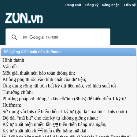
Trang chủ
Đăng ký
Đăng nhập
Liên hệ
Bài giảng Giải thuật nén Huffman
Hình thành
Vấn đề:
Một giải thuật nén bảo toàn thông tin;
Không phụ thuộc vào tính chất của dữ liệu;
Ứng dụng rộng rãi trên bất kỳ dữ liệu nào, với hiệu suất tốt
Tưtưởng chính:
Phương pháp cũ: dùng 1 dãy cốđịnh (8bits) để biểu diễn 1 ký tự
Huffman:
Sử dụng vài bits để biểu diễn 1 ký tự (gọi là “mã bit” –bits code)
Độ dài “mã bit” cho các ký tự không giống nhau:
Ký tự xuất hiện nhiều lần  biểu diễn bằng mã ngắn;
Ký tự xuất hiện ít  biểu diễn bằng mã dài