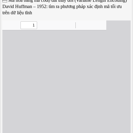
 Mã hóa bằng mã cóđộ dài thay đổi (Variable Length Encoding)
David Huffman – 1952: tìm ra phương pháp xác định mã tối ưu
trên dữ liệu tĩnh