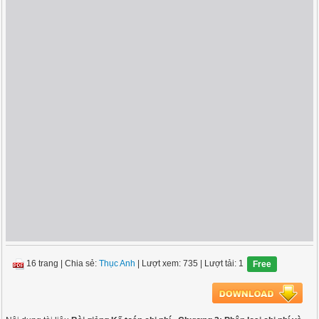
16 trang
|
Chia sẻ:
Thục Anh
| Lượt xem: 735
| Lượt tải: 1
Free