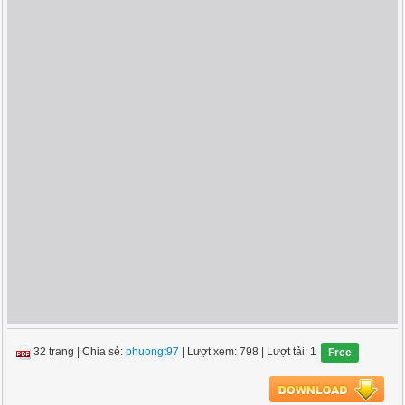
32 trang
|
Chia sẻ:
phuongt97
| Lượt xem: 798
| Lượt tải: 1
Free