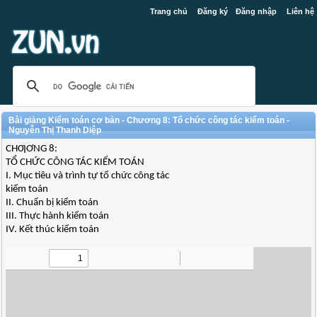
Trang chủ
Đăng ký
Đăng nhập
Liên hệ
Bài giảng Kiểm toán cơ bản - Chương 8: Tổ chức công tác kiểm toán -
Nguyễn Thị Thanh Diệp
CHƢƠNG 8:
TỔ CHỨC CÔNG TÁC KIỂM TOÁN
I. Mục tiêu và trình tự tổ chức công tác
kiểm toán
II. Chuẩn bị kiểm toán
III. Thực hành kiểm toán
IV. Kết thúc kiểm toán