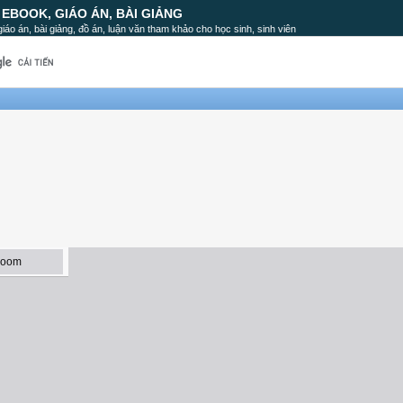
, EBOOK, GIÁO ÁN, BÀI GIẢNG
, giáo án, bài giảng, đồ án, luận văn tham khảo cho học sinh, sinh viên