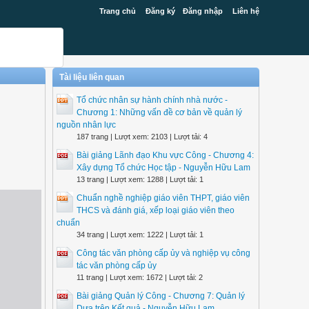
Trang chủ
Đăng ký
Đăng nhập
Liên hệ
Tài liệu liên quan
Tổ chức nhân sự hành chính nhà nước -
Chương 1: Những vấn đề cơ bản về quản lý
nguồn nhân lực
187 trang | Lượt xem: 2103 | Lượt tải: 4
Bài giảng Lãnh đạo Khu vực Công - Chương 4:
Xây dựng Tổ chức Học tập - Nguyễn Hữu Lam
13 trang | Lượt xem: 1288 | Lượt tải: 1
Chuẩn nghề nghiệp giáo viên THPT, giáo viên
THCS và đánh giá, xếp loại giáo viên theo
chuẩn
34 trang | Lượt xem: 1222 | Lượt tải: 1
Công tác văn phòng cấp ủy và nghiệp vụ công
tác văn phòng cấp ủy
11 trang | Lượt xem: 1672 | Lượt tải: 2
Bài giảng Quản lý Công - Chương 7: Quản lý
Dựa trên Kết quả - Nguyễn Hữu Lam