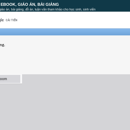
, EBOOK, GIÁO ÁN, BÀI GIẢNG
, giáo án, bài giảng, đồ án, luận văn tham khảo cho học sinh, sinh viên
ờng.