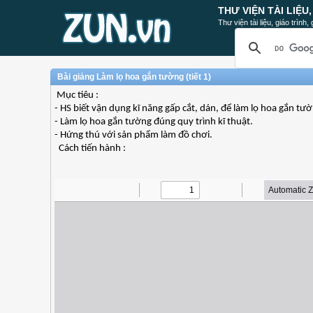
THƯ VIỆN TÀI LIỆU
Thư viện tài liệu, giáo trình
Bài giảng Làm lọ hoa gắn tường (tiết 1)
Mục tiêu :
- HS biết vận dụng kĩ năng gấp cắt, dán, để làm lọ hoa gắn tư
- Làm lọ hoa gắn tường đúng quy trình kĩ thuật.
- Hứng thú với sản phẩm làm đồ chơi.
Cách tiến hành :