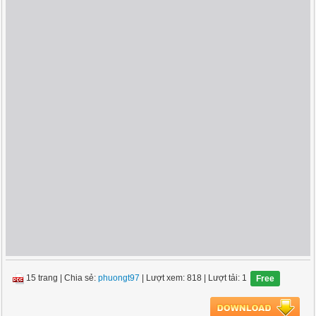
15 trang
|
Chia sẻ:
phuongt97
| Lượt xem: 818
| Lượt tải: 1
Free