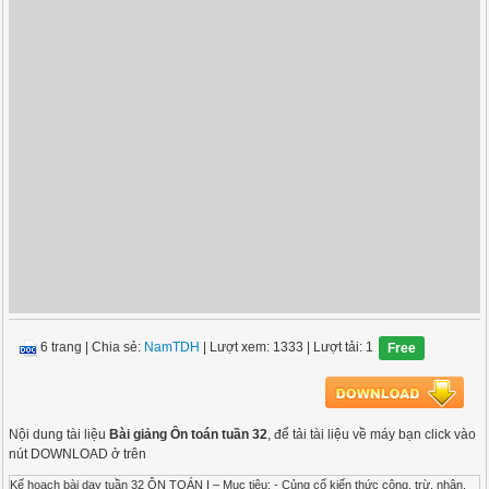
6 trang
|
Chia sẻ:
NamTDH
| Lượt xem: 1333
| Lượt tải: 1
Free
Nội dung tài liệu
Bài giảng Ôn toán tuần 32
, để tải tài liệu về máy bạn click vào
nút DOWNLOAD ở trên
Kế hoạch bài dạy tuần 32 ÔN TOÁN I – Mục tiêu: - Củng cố kiến thức cộng, trừ, nhân,