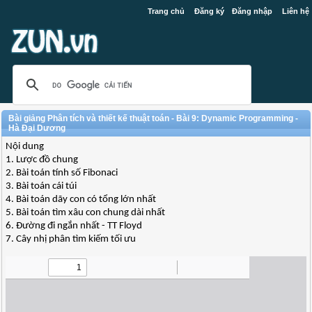
Trang chủ
Đăng ký
Đăng nhập
Liên hệ
Bài giảng Phân tích và thiết kế thuật toán - Bài 9: Dynamic Programming -
Hà Đại Dương
Nội dung
1. Lược đồ chung
2. Bài toán tính số Fibonaci
3. Bài toán cái túi
4. Bài toán dãy con có tổng lớn nhất
5. Bài toán tìm xâu con chung dài nhất
6. Đường đi ngắn nhất - TT Floyd
7. Cây nhị phân tìm kiếm tối ưu