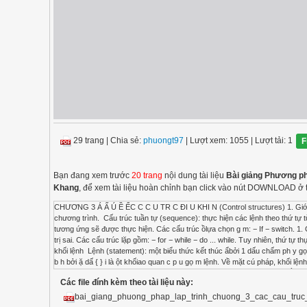
29 trang
|
Chia sẻ:
phuongt97
| Lượt xem: 1055
| Lượt tải: 1
F
Bạn đang xem trước
20 trang
nội dung tài liệu
Bài giảng Phương phá
Khang
, để xem tài liệu hoàn chỉnh bạn click vào nút DOWNLOAD ở 
CHƯƠNG 3 Á Ấ Ú Ề ỂC C C U TR C ĐI U KHI N (Control structures) 1. Giới thiệ
chương trình.  Cấu trúc tuần tự (sequence): thực hiện các lệnh theo thứ tự 
tương ứng sẽ được thực hiện. Các cấu trúc ồlựa chọn g m: − If − switch. 1. Giới
trị sai. Các cấu trúc lặp gồm: − for − while − do ... while. Tuy nhiên, thứ tự
khối lệnh  Lệnh (statement): một biểu thức kết thúc ẩbởi 1 dấu chấm ph y gọi l
b h bởi ặ dấ { } i là ột khốiao quan c p u gọ m lệnh. Về mặt cú pháp, khối l
trúc IF y Dạng 1: Lưu đồ cú pháp ◦ Cú pháp: if(expression) statement; Ý nghĩ
Các file đính kèm theo tài liệu này:
cả. 3. Cấu trúc IF Ví dụ: Viết chương trình nhập vào một số nguyên a. In ra mà
cout << a << " is a positive ”; . getch(); return 0; } 3. Cấu trúc IF y Dạng 
bai_giang_phuong_phap_lap_trinh_chuong_3_cac_cau_truc_
định là true thì statement1 được thực thi. − Ngược lại, thì statement2 được 