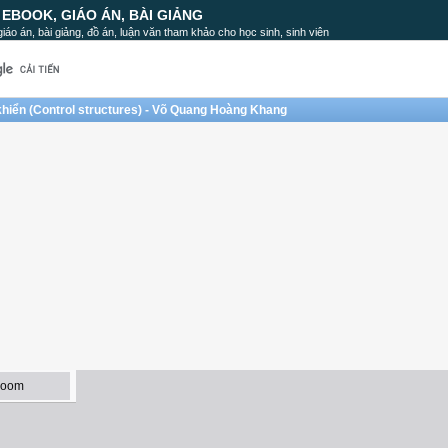
, EBOOK, GIÁO ÁN, BÀI GIẢNG
, giáo án, bài giảng, đồ án, luận văn tham khảo cho học sinh, sinh viên
khiển (Control structures) - Võ Quang Hoàng Khang