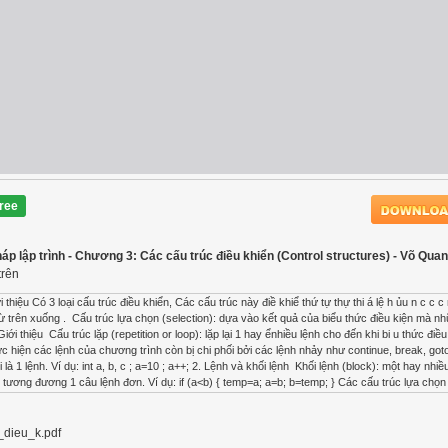
ree
p lập trình - Chương 3: Các cấu trúc điều khiển (Control structures) - Võ Qu
trên
u Có 3 loại cấu trúc điều khiển, Các cấu trúc này điề khiể thứ tự thự thi á lệ h ủu n c c c 
từ trên xuống .  Cấu trúc lựa chọn (selection): dựa vào kết quả của biểu thức điều kiện mà n
 thiệu  Cấu trúc lặp (repetition or loop): lặp lại 1 hay ểnhiều lệnh cho đến khi bi u thức điều
 thực hiện các lệnh của chương trình còn bị chi phối bởi các lệnh nhảy như continue, break, got
à 1 lệnh. Ví dụ: int a, b, c ; a=10 ; a++; 2. Lệnh và khối lệnh  Khối lệnh (block): một hay nhi
ệnh tương đương 1 câu lệnh đơn. Ví dụ: if (a<b) { temp=a; a=b; b=temp; } Các cấu trúc lựa chọ
a:● Expression được định trị. Nếu kết quả là true thì statement được thực thi, ngược lại, kh
n hình kết quả a có phải là số dương không. #include #include i t i ()n ma n { int a; cout >a;
2: Lưu đồ cú pháp ◦ Cú pháp: if (expression) statement1; else statement2; ● Ý nghĩa: − Nếu Ex
dieu_k.pdf
thực thi. 3. Cấu trúc IF Ví dụ: Viết chương trình nhập vào một số nguyên a. In ra màn hình kế