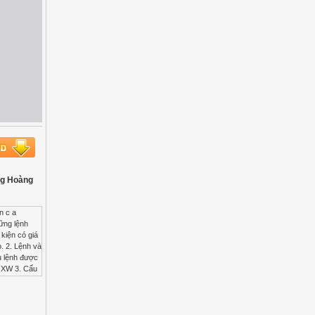
ang Hoàng
n c a
hững lệnh
 kiện có giá
o. 2. Lệnh và
ều lệnh được
n XW 3. Cấu
ông làm gì
 if(a>=0)
pression được
t quả kiểm