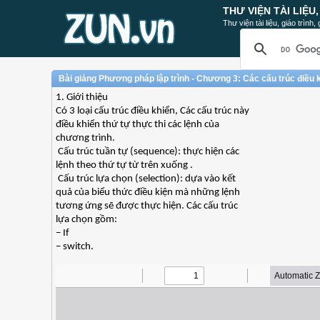
THƯ VIỆN TÀI LIỆU
Thư viện tài liệu, giáo trình
Bài giảng Phương pháp lập trình - Chương 3: Các cấu trúc điều 
1. Giới thiệu
Có 3 loại cấu trúc điều khiển, Các cấu trúc này
điều khiển thứ tự thực thi các lệnh của
chương trình.
 Cấu trúc tuần tự (sequence): thực hiện các
lệnh theo thứ tự từ trên xuống .
 Cấu trúc lựa chọn (selection): dựa vào kết
quả của biểu thức điều kiện mà những lệnh
tương ứng sẽ được thực hiện. Các cấu trúc
lựa chọn gồm:
− If
− switch.