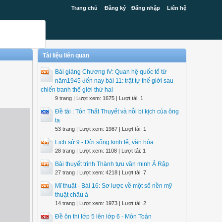
Trang chủ
Đăng ký
Đăng nhập
Liên hệ
Tài liệu liên quan
Bài giảng Chương IV: Quan hệ quốc tế từ
năm1945 đến nay bài 11: trật tự thế giới sau
chiến tranh thế giới thứ hai
9 trang | Lượt xem: 1675 | Lượt tải: 1
Đề tài : Tôn Thất Thuyết và nỗi bi kịch của ông
ta
53 trang | Lượt xem: 1987 | Lượt tải: 1
Lịch sử 9 - Đời sống kinh tế, văn hóa
28 trang | Lượt xem: 1108 | Lượt tải: 1
Bài thuyết trình Thành tựu văn minh Ả Rập
27 trang | Lượt xem: 4218 | Lượt tải: 7
Mĩ thuật - Bài 16: Sơ lược về một số nền mỹ
thuật châu á
14 trang | Lượt xem: 1973 | Lượt tải: 2
Đề ôn thi lớp 5 lên lớp 6 - Môn Toán