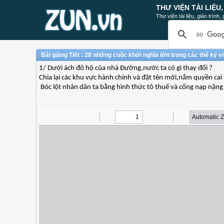
THƯ VIỆN TÀI LIỆU
Thư viện tài liệu, giáo trình
Bài giảng Tiết : 28 những cuộc khởi nghĩa lớn trong các thế kỷ vii
1/ Dưới ách đô hộ của nhà Đường,nước ta có gì thay đổi ?
Chia lại các khu vực hành chính và đặt tên mới,nắm quyền cai t
Bóc lột nhân dân ta bằng hình thức tô thuế và cống nạp nặng