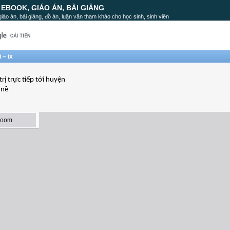
, EBOOK, GIÁO ÁN, BÀI GIẢNG
, giáo án, bài giảng, đồ án, luận văn tham khảo cho học sinh, sinh viên
 – ix
rị trực tiếp tới huyện
 nề