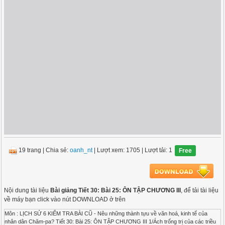
19 trang
|
Chia sẻ:
oanh_nt
| Lượt xem: 1705
| Lượt tải: 1
Free
Nội dung tài liệu
Bài giảng Tiết 30: Bài 25: ÔN TẬP CHƯƠNG III
, để tải tài liệu
về máy bạn click vào nút DOWNLOAD ở trên
Môn : LỊCH SỬ 6 KIỂM TRA BÀI CŨ - Nêu những thành tựu về văn hoá, kinh tế của
nhân dân Chăm-pa? Tiết 30: Bài 25: ÔN TẬP CHƯƠNG III 1/Ách trống trị của các triều