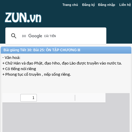
Trang chủ
Đăng ký
Đăng nhập
Liên hệ
Bài giảng Tiết 30: Bài 25: ÔN TẬP CHƯƠNG III
- Văn hoá:
+ Chữ Hán và đạo Phật, đạo Nho, đạo Lão được truyền vào nước ta.
+ Có tiếng nói riêng
+ Phong tục cổ truyền , nếp sống riêng.