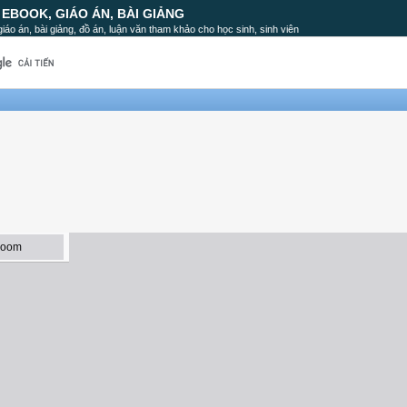
, EBOOK, GIÁO ÁN, BÀI GIẢNG
, giáo án, bài giảng, đồ án, luận văn tham khảo cho học sinh, sinh viên