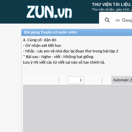
THƯ VIỆN TÀI LIỆU
Thư viện tài liệu, giáo trình
Bài giảng Truyện cổ nước mình
4. Củng cố- dặn dò
- GV nhận xét tiết học
- Nhắc : các em về nhà đọc lại đoạn thơ trong bài tập 2
* Bài sau : Nghe - viết : Những hạt giống.
Lưu ý HS viết các từ viết sai vào số tay chính tả.