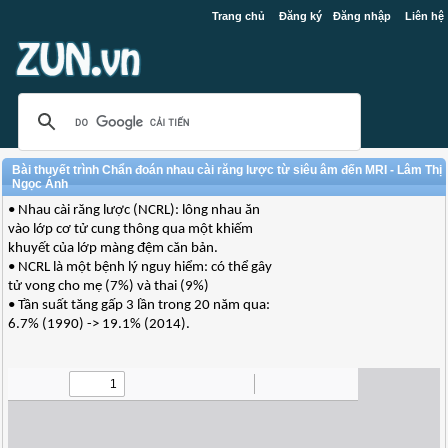
Trang chủ
Đăng ký
Đăng nhập
Liên hệ
Bài thuyết trình Chẩn đoán nhau cài răng lược từ siêu âm đến MRI - Lâm Thị
Ngọc Ánh
• Nhau cài răng lược (NCRL): lông nhau ăn
vào lớp cơ tử cung thông qua một khiếm
khuyết của lớp màng đệm căn bản.
• NCRL là một bệnh lý nguy hiểm: có thể gây
tử vong cho mẹ (7%) và thai (9%)
• Tần suất tăng gấp 3 lần trong 20 năm qua:
6.7% (1990) -> 19.1% (2014).