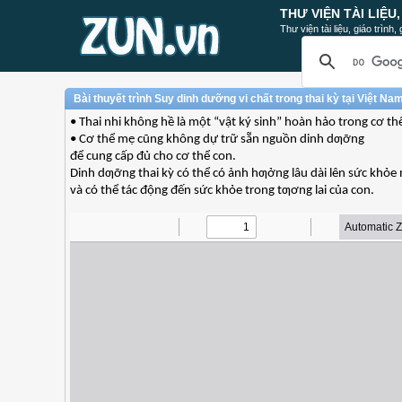
THƯ VIỆN TÀI LIỆU
Thư viện tài liệu, giáo trình
Bài thuyết trình Suy dinh dưỡng vi chất trong thai kỳ tại Việt 
• Thai nhi không hề là một “vật ký sinh” hoàn hảo trong cơ t
• Cơ thể mẹ cũng không dự trữ sẵn nguồn dinh dƣỡng
để cung cấp đủ cho cơ thể con.
Dinh dƣỡng thai kỳ có thể có ảnh hƣởng lâu dài lên sức khỏe
và có thể tác động đến sức khỏe trong tƣơng lai của con.