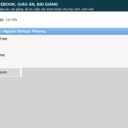
, EBOOK, GIÁO ÁN, BÀI GIẢNG
, giáo án, bài giảng, đồ án, luận văn tham khảo cho học sinh, sinh viên
Nam - Nguyễn Thị Ngọc Phượng
hể mẹ
 mẹ