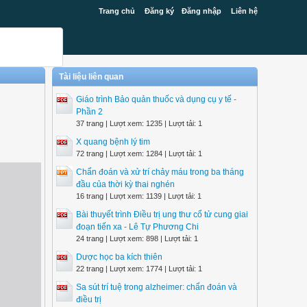
Trang chủ
Đăng ký
Đăng nhập
Liên hệ
Tài liệu liên quan
Giáo trình Bảo quản thuốc và dụng cụ y tế -
Phần 2
37 trang | Lượt xem: 1235 | Lượt tải: 1
X quang bệnh lý tim
72 trang | Lượt xem: 1284 | Lượt tải: 1
Chẩn đoán và xử trí chảy máu trong ba tháng
đầu của thời kỳ thai nghén
16 trang | Lượt xem: 1139 | Lượt tải: 1
Bài thuyết trình Điều trị ung thư cổ tử cung giai
đoạn tiến xa - Lê Tự Phương Chi
24 trang | Lượt xem: 898 | Lượt tải: 1
Dược học ba kích thiên
22 trang | Lượt xem: 1774 | Lượt tải: 1
Sa sút trí tuệ trong alzheimer: chẩn đoán và
điều trị