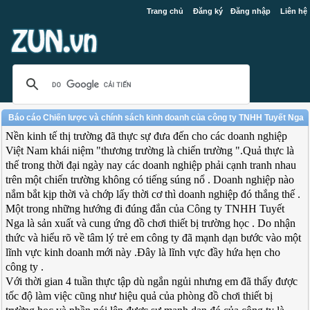
Trang chủ
Đăng ký
Đăng nhập
Liên hệ
Báo cáo Chiến lược và chính sách kinh doanh của công ty TNHH Tuyết Nga
Nền kinh tế thị trường đã thực sự đưa đến cho các doanh nghiệp
Việt Nam khái niệm "thương trường là chiến trường ".Quả thực là
thế trong thời đại ngày nay các doanh nghiệp phải cạnh tranh nhau
trên một chiến trường không có tiếng súng nổ . Doanh nghiệp nào
nắm bắt kịp thời và chớp lấy thời cơ thì doanh nghiệp đó thắng thế .
Một trong những hướng đi đúng đắn của Công ty TNHH Tuyết
Nga là sản xuất và cung ứng đồ chơi thiết bị trường học . Do nhận
thức và hiểu rõ về tâm lý trẻ em công ty đã mạnh dạn bước vào một
lĩnh vực kinh doanh mới này .Đây là lĩnh vực đầy hứa hẹn cho
công ty .
Với thời gian 4 tuần thực tập dù ngắn ngủi nhưng em đã thấy được
tốc độ làm việc cũng như hiệu quả của phòng đồ chơi thiết bị