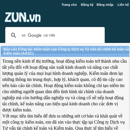
Trang chủ
Đăng ký
Đăng nhập
Liên hệ
Báo cáo Công tác kiểm toán của Công ty Dịch vụ Tư vấn tài chính kế toán và
Kiểm toán (AASC)
Trong nền kinh tế thị trường, hoạt động kiểm toán trở thành nhu cầu
tất yếu đối với hoạt động sản xuất kinh doanh và nâng cao chất
lượng quản lý của mọi loại hình doanh nghiệp. Kiểm toán đem lại
những thông tin trung thực, hợp lý, khách quan, có độ tin cậy cao
trên báo cáo tài chính. Hoạt động kiểm toán không chỉ tạo niểm tin
cho những người quan tâm đến tình hình tài chính của doanh
nghiệp mà còn hướng dẫn nghiệp vụ và củng cố nề nếp hoạt động
tài chính, kế toán nâng cao hiệu quả kinh doanh cho các đơn vị
được kiểm toán.
Với mục tiêu tìm hiểu để đưa ra những nét cơ bản và khái quát về
một công ty kiểm toán, em đã xin vào thực tập tại Công ty Dịch vụ
Tư vấn tài chính kế toán và Kiểm toán. Qua thực tế tìm hiểu về