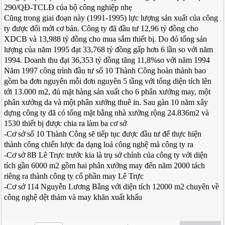
290/QĐ-TCLĐ của bộ công nghiệp nhẹ
Cũng trong giai đoạn này (1991-1995) lực lượng sản xuất của công
ty được đổi mới cơ bản. Công ty đã đầu tư 12,96 tỷ đồng cho
XDCB và 13,988 tỷ đồng cho mua sắm thiết bị. Do đó tổng sản
lượng của năm 1995 đạt 33,768 tỷ đồng gấp hơn 6 lần so với năm
1994. Doanh thu đạt 36,353 tỷ đồng tăng 11,8%so với năm 1994
Năm 1997 công trình đầu tư số 10 Thành Công hoàn thành bao
gồm ba đơn nguyên mỗi đơn nguyên 5 tầng với tổng diện tích lên
tới 13.000 m2, đủ mặt hàng sản xuất cho 6 phân xưởng may, một
phân xưởng da và một phân xưởng thuê in. Sau gàn 10 năm xây
dựng công ty đã có tổng mặt bằng nhà xưởng rộng 24.836m2 và
1530 thiết bị được chia ra làm ba cơ sở
-Cơ sở số 10 Thành Công sẽ tiếp tục được đầu tư để thực hiện
thành công chiến lược đa dạng loá công nghệ mà công ty ra
-Cơ sở 8B Lê Trực trước kia là trụ sở chính của công ty với diện
tích gần 6000 m2 gồm hai phân xưởng may đến năm 2000 tách
riêng ra thành công ty cổ phần may Lê Trực
-Cơ sở 114 Nguyễn Lương Bằng với diện tích 12000 m2 chuyên về
công nghệ dệt thảm và may khăn xuất khẩu