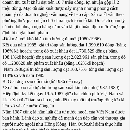
doanh thu xuất khẩu đạt trên 10,7 triệu đồng, lợi nhuận gộp là 2
triệu đồng. Mặc dù sản xuất được đẩy mạnh nhưng phong cách
quản lý của doanh nghiệp vẫn nặng về bao cấp. Sản xuất vẫn theo
phương thức giao nhận chứ chưa hạch toán lỗ lãi. Do cách quản lý
cũ nên lợi nhuận nộp hàng năm vãn là lợi nhuận định mức được qui
định trên giá thành phẩm.
-Đối mặt với khó khăn tìm hướng đi mới (1980-1986)
Kết quả năm 1985, giá trị tổng sản lượng đạt 1.999.610 đồng (bằng
106% kế hoạch) trong đó xuất khẩu đạt 1.730.529 đồng ( bằng
108,1%kế hoạch) tổng sản lượng đạt 2.023.961 sản phẩm, trong đó
có 1.230620 sản phẩm xuất khẩu (bằng 102%kế hoạch)
-Năm 1986giá trị tổng sản lượng đạt 103,75%, tổng sản lượng đạt
113% so với năm 1985
B. Giai đoạn sau đổi mới (từ 1986 đến nay)
*Xoá bỏ bao cấp tự chủ trong sản xuất kinh doanh (1987-1989)
Hiệp định ký kết ngày 19-5-1987 giữa hai chính phủ Việt Nam và
Liên Xô cũ đã tạo ra cho ngành dệt may một thị trường rộng lớn là
liên xô và các nước đông âu
Năm 1987 cũng là năm luật đầu tư nước ngoài của Việt Nam được
ban hành. Lãnh đạo xí nghiệp đã mạnh dạn tiếp cận với thương gia
người nước ngoài như Hồng Kông, Hàn Quốc.thí điểm thực hiện