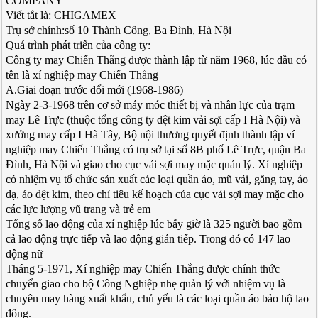
COMPANY
Viết tắt là: CHIGAMEX
Trụ sở chính:số 10 Thành Công, Ba Đình, Hà Nội
Quá trình phát triển của công ty:
Công ty may Chiến Thắng được thành lập từ năm 1968, lúc đầu có
tên là xí nghiệp may Chiến Thắng
A.Giai đoạn trước đổi mới (1968-1986)
Ngày 2-3-1968 trên cơ sở máy móc thiết bị và nhân lực của trạm
may Lê Trực (thuộc tổng công ty dệt kim vải sợi cấp I Hà Nội) và
xưởng may cấp I Hà Tây, Bộ nội thương quyết định thành lập ví
nghiệp may Chiến Thắng có trụ sở tại số 8B phố Lê Trực, quận Ba
Đình, Hà Nội và giao cho cục vải sợi may mặc quản lý. Xí nghiệp
có nhiệm vụ tổ chức sản xuất các loại quần áo, mũ vải, găng tay, áo
dạ, áo dệt kim, theo chỉ tiêu kế hoạch của cục vải sợi may mặc cho
các lực lượng vũ trang và trẻ em
Tổng số lao động của xí nghiệp lúc bấy giờ là 325 người bao gồm
cả lao động trực tiếp và lao động gián tiếp. Trong đó có 147 lao
động nữ
Tháng 5-1971, Xí nghiệp may Chiến Thắng được chính thức
chuyển giao cho bộ Công Nghiệp nhẹ quản lý với nhiệm vụ là
chuyên may hàng xuất khẩu, chủ yếu là các loại quần áo bảo hộ lao
động.