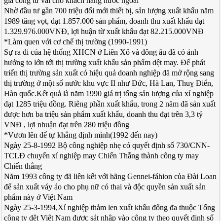
gia công từ vải cho khách hàng nước ngoài
Nhờ đầu tư gần 700 triệu đổi mới thiết bị, sản lượng xuất khẩu năm
1989 tăng vọt, đạt 1.857.000 sản phẩm, doanh thu xuất khẩu đạt
1.329.976.000VNĐ, lợi huận từ xuất khẩu đạt 82.215.000VNĐ
*Làm quen với cơ chế thị trường (1990-1991)
Sự ra đi của hệ thống XHCN ở Liên Xô và đông âu đã có ảnh
hưởng to lớn tới thị trường xuất khẩu sản phẩm dệt may. Để phát
triển thị trường sản xuất có hiệu quả doanh nghiệp đã mở rộng sang
thị trường ở một số nước khu vực II như Đức, Hà Lan, Thuỵ Điển,
Hàn quốc.Kết quả là năm 1990 giá trị tổng sản lượng của xí nghiệp
đạt 1285 triệu đồng. Riêng phần xuất khẩu, trong 2 năm đã sản xuất
được hơn ba triệu sản phẩm xuất khẩu, doanh thu đạt trên 3,3 tỷ
VNĐ , lợi nhuận đạt trên 280 triệu đồng
*Vươn lên để tự khẳng định mình(1992 đến nay)
Ngày 25-8-1992 Bộ công nghiệp nhẹ có quyết định số 730/CNN-
TCLĐ chuyển xí nghiệp may Chiến Thắng thành công ty may
Chiến thắng
Năm 1993 công ty đã liên kết với hãng Gennei-fáhion của Đài Loan
để sản xuất váy áo cho phụ nữ có thai và độc quyền sản xuất sản
phẩm này ở Việt Nam
Ngày 25-3-1994,Xí nghiệp thảm len xuất khẩu đống đa thuộc Tổng
công ty dệt Việt Nam được sát nhập vào công ty theo quyết định số