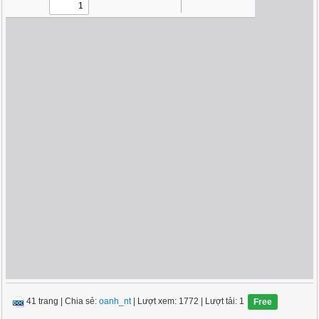
41 trang
|
Chia sẻ:
oanh_nt
| Lượt xem: 1772
| Lượt tải: 1
Free