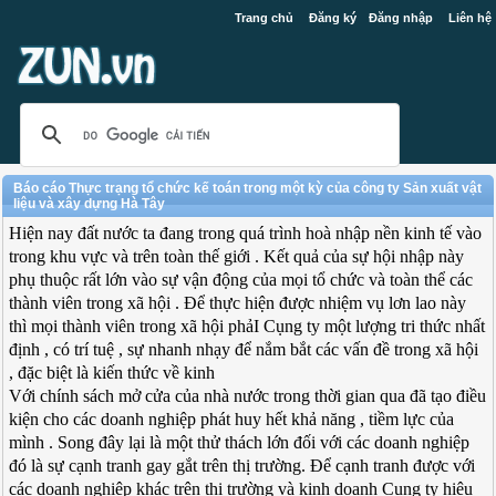
Trang chủ
Đăng ký
Đăng nhập
Liên hệ
Báo cáo Thực trạng tổ chức kế toán trong một kỳ của công ty Sản xuất vật
liệu và xây dựng Hà Tây
Hiện nay đất nước ta đang trong quá trình hoà nhập nền kinh tế vào
trong khu vực và trên toàn thế giới . Kết quả của sự hội nhập này
phụ thuộc rất lớn vào sự vận động của mọi tổ chức và toàn thể các
thành viên trong xã hội . Để thực hiện được nhiệm vụ lơn lao này
thì mọi thành viên trong xã hội phảI Cụng ty một lượng tri thức nhất
định , có trí tuệ , sự nhanh nhạy để nắm bắt các vấn đề trong xã hội
, đặc biệt là kiến thức về kinh
Với chính sách mở cửa của nhà nước trong thời gian qua đã tạo điều
kiện cho các doanh nghiệp phát huy hết khả năng , tiềm lực của
mình . Song đây lại là một thử thách lớn đối với các doanh nghiệp
đó là sự cạnh tranh gay gắt trên thị trường. Để cạnh tranh được với
các doanh nghiệp khác trên thị trường và kinh doanh Cụng ty hiệu