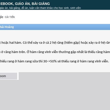
, EBOOK, GIÁO ÁN, BÀI GIẢNG
, giáo án, bài giảng, đồ án, luận văn tham khảo cho học sinh, sinh viên
Thái Hoàng
 hoặc hai hàm. Có thể xảy ra ở cả 2 hệ răng (hiếm gặp) hoặc xảy ra ở hệ ră
hiếu ở răng hàm trên. Ở hàm răng vĩnh viễn thường gặp nhất là thiếu răng hà
 thiếu rang ở hàm rang sữa thì 30->50% sẽ thiếu rang ở hàm rang vĩnh viễn.