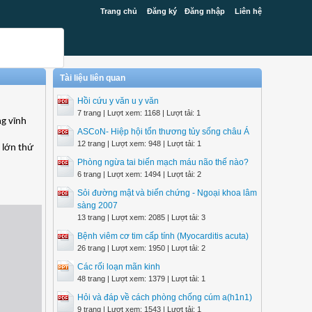
Trang chủ
Đăng ký
Đăng nhập
Liên hệ
Tài liệu liên quan
Hồi cứu y văn u y văn
7 trang | Lượt xem: 1168 | Lượt tải: 1
ng vĩnh
ASCoN- Hiệp hội tổn thương tủy sống châu Á
12 trang | Lượt xem: 948 | Lượt tải: 1
m lớn thứ
Phòng ngừa tai biến mạch máu não thế nào?
6 trang | Lượt xem: 1494 | Lượt tải: 2
Sỏi đường mật và biến chứng - Ngoại khoa lâm
sàng 2007
13 trang | Lượt xem: 2085 | Lượt tải: 3
Bệnh viêm cơ tim cấp tính (Myocarditis acuta)
26 trang | Lượt xem: 1950 | Lượt tải: 2
Các rối loạn mãn kinh
48 trang | Lượt xem: 1379 | Lượt tải: 1
Hỏi và đáp về cách phòng chống cúm a(h1n1)
9 trang | Lượt xem: 1543 | Lượt tải: 1