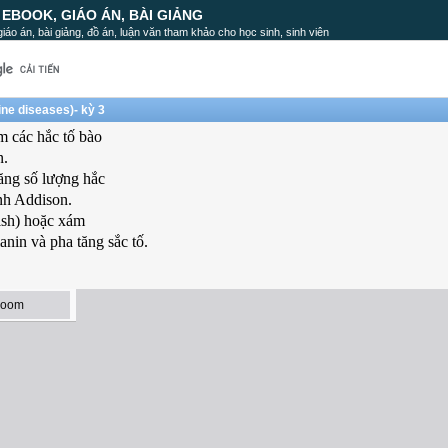
, EBOOK, GIÁO ÁN, BÀI GIẢNG
, giáo án, bài giảng, đồ án, luận văn tham khảo cho học sinh, sinh viên
ine diseases)- kỳ 3
m các hắc tố bào
n.
ăng số lượng hắc
ệnh Addison.
uish) hoặc xám
anin và pha tăng sắc tố.