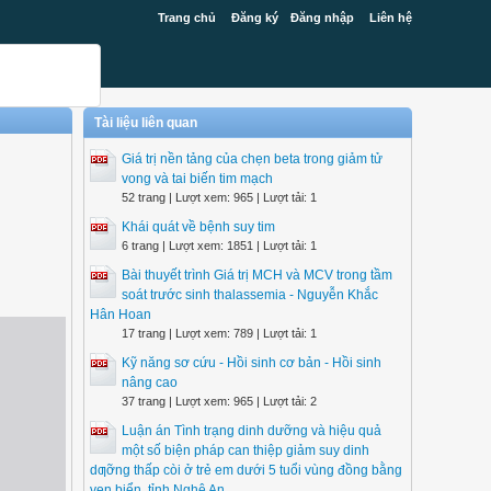
Trang chủ
Đăng ký
Đăng nhập
Liên hệ
Tài liệu liên quan
Giá trị nền tảng của chẹn beta trong giảm tử
vong và tai biến tim mạch
52 trang | Lượt xem: 965 | Lượt tải: 1
Khái quát về bệnh suy tim
6 trang | Lượt xem: 1851 | Lượt tải: 1
Bài thuyết trình Giá trị MCH và MCV trong tầm
soát trước sinh thalassemia - Nguyễn Khắc
Hân Hoan
17 trang | Lượt xem: 789 | Lượt tải: 1
Kỹ năng sơ cứu - Hồi sinh cơ bản - Hồi sinh
nâng cao
37 trang | Lượt xem: 965 | Lượt tải: 2
Luận án Tình trạng dinh dưỡng và hiệu quả
một số biện pháp can thiệp giảm suy dinh
dƣỡng thấp còi ở trẻ em dưới 5 tuổi vùng đồng bằng
ven biển, tỉnh Nghệ An