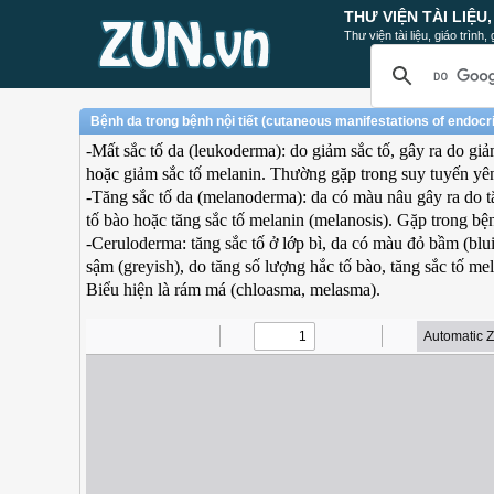
THƯ VIỆN TÀI LIỆU
Thư viện tài liệu, giáo trình
Bệnh da trong bệnh nội tiết (cutaneous manifestations of endocr
-Mất sắc tố da (leukoderma): do giảm sắc tố, gây ra do giả
hoặc giảm sắc tố melanin. Thường gặp trong suy tuyến yê
-Tăng sắc tố da (melanoderma): da có màu nâu gây ra do t
tố bào hoặc tăng sắc tố melanin (melanosis). Gặp trong b
-Ceruloderma: tăng sắc tố ở lớp bì, da có màu đỏ bầm (bl
sậm (greyish), do tăng số lượng hắc tố bào, tăng sắc tố mel
Biểu hiện là rám má (chloasma, melasma).