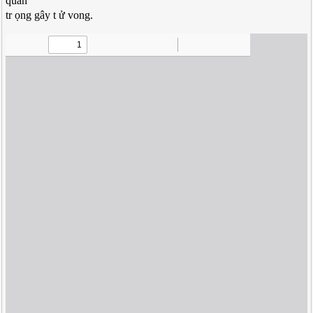
quan
tr ọng gây t ử vong.