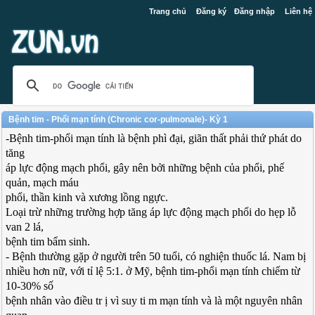
Trang chủ
Đăng ký
Đăng nhập
Liên hệ
Bệnh tim - Phổi mạn tính (Chronic cor-pulmonale)- Kỳ 1
-Bệnh tim-phổi mạn tính là bệnh phì đại, giãn thất phải thứ phát do
tăng
áp lực động mạch phổi, gây nên bởi những bệnh của phổi, phế
quản, mạch máu
phổi, thần kinh và xương lồng ngực.
Loại trừ những trường hợp tăng áp lực động mạch phổi do hẹp lỗ
van 2 lá,
bệnh tim bẩm sinh.
- Bệnh thường gặp ở người trên 50 tuổi, có nghiện thuốc lá. Nam bị
nhiều hơn nữ, với tỉ lệ 5:1. ở Mỹ, bệnh tim-phổi mạn tính chiếm từ
10-30% số
bệnh nhân vào điều tr ị vì suy ti m mạn tính và là một nguyên nhân