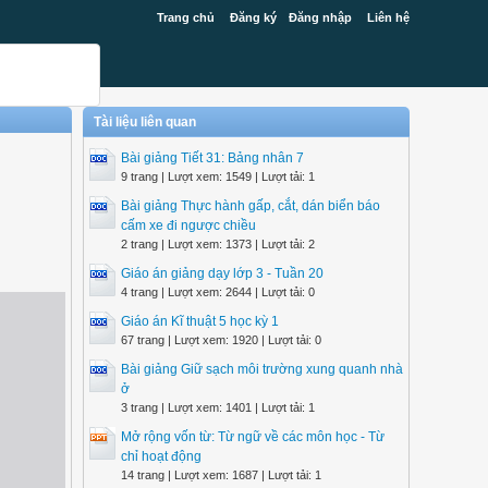
Trang chủ
Đăng ký
Đăng nhập
Liên hệ
Tài liệu liên quan
Bài giảng Tiết 31: Bảng nhân 7
9 trang | Lượt xem: 1549 | Lượt tải: 1
Bài giảng Thực hành gấp, cắt, dán biển báo
cấm xe đi ngược chiều
2 trang | Lượt xem: 1373 | Lượt tải: 2
Giáo án giảng dạy lớp 3 - Tuần 20
4 trang | Lượt xem: 2644 | Lượt tải: 0
Giáo án Kĩ thuật 5 học kỳ 1
67 trang | Lượt xem: 1920 | Lượt tải: 0
Bài giảng Giữ sạch môi trường xung quanh nhà
ở
3 trang | Lượt xem: 1401 | Lượt tải: 1
Mở rộng vốn từ: Từ ngữ về các môn học - Từ
chỉ hoạt động
14 trang | Lượt xem: 1687 | Lượt tải: 1