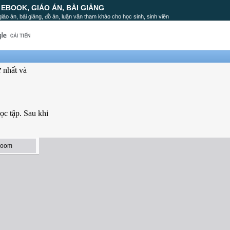
, EBOOK, GIÁO ÁN, BÀI GIẢNG
, giáo án, bài giảng, đồ án, luận văn tham khảo cho học sinh, sinh viên
ứ nhất và
c tập. Sau khi