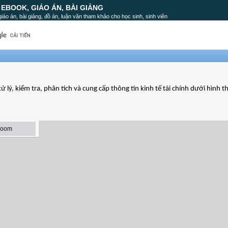
, EBOOK, GIÁO ÁN, BÀI GIẢNG
, giáo án, bài giảng, đồ án, luận văn tham khảo cho học sinh, sinh viên
 lý, kiểm tra, phân tích và cung cấp thông tin kinh tế tài chính dưới hình thứ