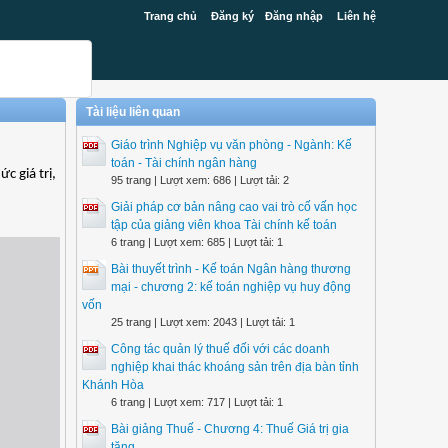
Trang chủ
Đăng ký
Đăng nhập
Liên hệ
Tài liệu liên quan
Giáo trình Nghiệp vụ văn phòng - Ngành: Kế
toán - Tài chính ngân hàng
c giá trị,
95 trang | Lượt xem: 686 | Lượt tải: 2
Giải pháp cơ bản nâng cao vai trò cố vấn học
tập của giảng viên khoa Tài chính kế toán
6 trang | Lượt xem: 685 | Lượt tải: 1
Bài thuyết trình - Kế toán Ngân hàng thương
mại - chương 2: kế toán nghiệp vụ huy động
vốn
25 trang | Lượt xem: 2043 | Lượt tải: 1
Công tác quản lý thuế đối với các doanh
nghiệp khai thác khoáng sản trên địa bàn tỉnh
Khánh Hòa
6 trang | Lượt xem: 717 | Lượt tải: 1
Bài giảng Thuế - Chương 4: Thuế Giá trị gia
tăng