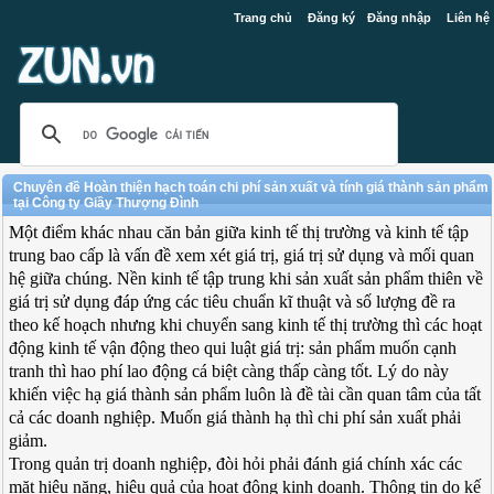
Trang chủ
Đăng ký
Đăng nhập
Liên hệ
Chuyên đề Hoàn thiện hạch toán chi phí sản xuất và tính giá thành sản phẩm
tại Công ty Giầy Thượng Đình
Một điểm khác nhau căn bản giữa kinh tế thị trường và kinh tế tập
trung bao cấp là vấn đề xem xét giá trị, giá trị sử dụng và mối quan
hệ giữa chúng. Nền kinh tế tập trung khi sản xuất sản phẩm thiên về
giá trị sử dụng đáp ứng các tiêu chuẩn kĩ thuật và số lượng đề ra
theo kế hoạch nhưng khi chuyển sang kinh tế thị trường thì các hoạt
động kinh tế vận động theo qui luật giá trị: sản phẩm muốn cạnh
tranh thì hao phí lao động cá biệt càng thấp càng tốt. Lý do này
khiến việc hạ giá thành sản phẩm luôn là đề tài cần quan tâm của tất
cả các doanh nghiệp. Muốn giá thành hạ thì chi phí sản xuất phải
giảm.
Trong quản trị doanh nghiệp, đòi hỏi phải đánh giá chính xác các
mặt hiệu năng, hiệu quả của hoạt động kinh doanh. Thông tin do kế