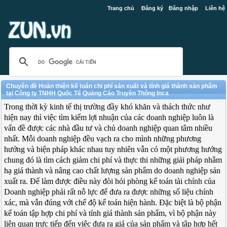
Trang chủ
Đăng ký
Đăng nhập
Liên hệ
Chuyên đề Hoàn thiện kế toán chi phí sản xuất và tính giá thành sản phẩm
tại Công ty TNHH Quốc Tế Quảng Cáo Truyền Thông Inca
Trong thời kỳ kinh tế thị trường đầy khó khăn và thách thức như
hiện nay thì việc tìm kiếm lợi nhuận của các doanh nghiệp luôn là
vấn đề được các nhà đầu tư và chủ doanh nghiệp quan tâm nhiều
nhất. Mỗi doanh nghiệp đều vạch ra cho mình những phương
hướng và biện pháp khác nhau tuy nhiên vẫn có một phương hướng
chung đó là tìm cách giảm chi phí và thực thi những giải pháp nhằm
hạ giá thành và nâng cao chất lượng sản phẩm do doanh nghiệp sản
xuất ra. Để làm được điều này đòi hỏi phòng kế toán tài chính của
Doanh nghiệp phải rất nỗ lực để đưa ra được những số liệu chính
xác, mà vẫn đúng với chế độ kế toán hiện hành. Đặc biệt là bộ phận
kế toán tập hợp chi phí và tính giá thành sản phẩm, vì bộ phận này
liên quan trực tiếp đến việc đưa ra giá của sản phẩm và tập hợp hết