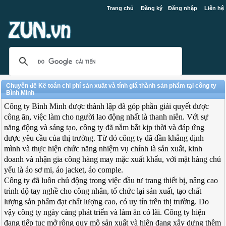
Trang chủ
Đăng ký
Đăng nhập
Liên hệ
Chuyên đề Kế toán chi phí sản xuất và tính giá thành sản phẩm tại công ty
Bình Minh
Công ty Bình Minh được thành lập đã góp phần giải quyết được
công ăn, việc làm cho người lao động nhất là thanh niên. Với sự
năng động và sáng tạo, công ty đã nắm bắt kịp thời và đáp ứng
được yêu cầu của thị trường. Từ đó công ty đã dần khẳng định
mình và thực hiện chức năng nhiệm vụ chính là sản xuất, kinh
doanh và nhận gia công hàng may mặc xuất khẩu, với mặt hàng chủ
yếu là áo sơ mi, áo jacket, áo comple.
Công ty đã luôn chủ động trong việc đầu tư trang thiết bị, nâng cao
trình độ tay nghề cho công nhân, tổ chức lại sản xuất, tạo chất
lượng sản phẩm đạt chất lượng cao, có uy tín trên thị trường. Do
vậy công ty ngày càng phát triển và làm ăn có lãi. Công ty hiện
đang tiếp tục mở rộng quy mô sản xuất và hiện đang xây dựng thêm