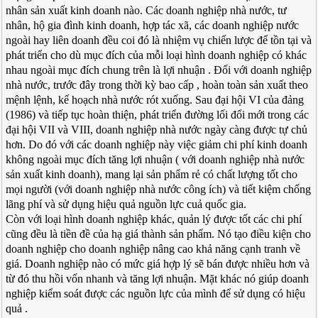
nhân sản xuất kinh doanh nào. Các doanh nghiệp nhà nước, tư
nhân, hộ gia đình kinh doanh, hợp tác xã, các doanh nghiệp nước
ngoài hay liên doanh đều coi đó là nhiệm vụ chiến lược để tồn tại và
phát triển cho dù mục đích của mỗi loại hình doanh nghiệp có khác
nhau ngoài mục đích chung trên là lợi nhuận . Đối với doanh nghiệp
nhà nước, trước đây trong thời kỳ bao cấp , hoàn toàn sản xuất theo
mệnh lệnh, kế hoạch nhà nước rót xuống. Sau đại hội VI của đảng
(1986) và tiếp tục hoàn thiện, phát triển đường lối đổi mới trong các
đại hội VII và VIII, doanh nghiệp nhà nước ngày càng được tự chủ
hơn. Do đó với các doanh nghiệp này việc giảm chi phí kinh doanh
không ngoài mục đích tăng lợi nhuận ( với doanh nghiệp nhà nước
sản xuất kinh doanh), mang lại sản phẩm rẻ có chất lượng tốt cho
mọi người (với doanh nghiệp nhà nước công ích) và tiết kiệm chống
lãng phí và sử dụng hiệu quả nguồn lực cuả quốc gia.
Còn với loại hình doanh nghiệp khác, quản lý được tốt các chi phí
cũng đều là tiền đề của hạ giá thành sản phẩm. Nó tạo điều kiện cho
doanh nghiệp cho doanh nghiệp nâng cao khả năng cạnh tranh về
giá. Doanh nghiệp nào có mức giá hợp lý sẽ bán được nhiều hơn và
từ đó thu hồi vốn nhanh và tăng lợi nhuận. Mặt khác nó giúp doanh
nghiệp kiểm soát được các nguồn lực của mình để sử dụng có hiệu
quả .