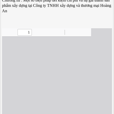
Chương III : Một số biện pháp tiết kiệm chi phí và hạ giá thành sản
phẩm xây dựng tại Công ty TNHH xây dựng và thương mại Hoàng
An