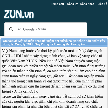
Trang chủ
Đăng ký
Đăng nhập
Liên hệ
Chuyên đề Một số biện pháp tiết kiệm chi phí và hạ giá thành sản phẩm xây
dựng tại Công ty TNHH Xây Dựng và Thương Mại Hoàng An
Việt Nam đang bước vào thời kỳ phát triển mới, thời kỳ đẩy mạnh
CNH – HĐH nhằm xây dựng thành công và bảo vệ vững chắc tổ
quốc Việt Nam XHCN. Nền kinh tế Việt Nam chuyển sang một
giai đoạn mới với nhiều cơ hội và thách thức. Nền kinh tế thị trường
với nhiều thành phần kinh tế, đa hình thức sở hữu làm cho tình hình
cạnh tranh diễn ra ngày càng gay gắt hơn. Các doanh nghiệp muốn
thắng thế trong cạnh tranh và đạt được mục tiêu của mình thì phải
tiến hành nghiên cứu thị trường để sản phẩm sản xuất ra có đủ chất
lượng với giá cả hợp lý.
Trong xu thế cạnh tranh ngày càng gay gắt cùng với sự khan hiếm
của các nguồn lực, việc giảm chi phí kinh doanh nâng cao chất
lượng sản phẩm là nhu cầu bức thiết của bất cứ đơn vị, tổ chức cá