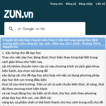
Trang chủ
Đăng ký
Đăng nhập
Liên hệ
Chuyên đề sinh hoạt chuyên môn Cụm 2: Đổi mới soạn giảng theo định
hướng phát triển năng lực học sinh - Năm học 2017-2018 - Trường THCS
Nguyễn Du
1. Xây dựng chủ đề dạy học
Thay cho việc dạy học đang được thực hiện theo từng bài/tiết trong
sách giáo khoa như hiện nay,
các tổ/nhóm chuyên môn căn cứ vào chương trình và sách giáo khoa
hiện hành, lựa chọn nội dung để
xây dựng các chủ đề dạy học phù hợp với việc sử dụng phương pháp
dạy học tích cực trong điều kiện
thực tế của nhà trường. Trên cơ sở rà soát chuẩn kiến thức, kĩ năng, thái
độ theo chương trình hiện hành
và các hoạt động học dự kiến sẽ tổ chức cho học sinh theo phương
pháp dạy học tích cực, xác định các
năng lực và phẩm chất có thể hình thành cho học sinh trong mỗi chủ đề