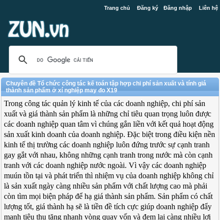
Trang chủ
Đăng ký
Đăng nhập
Liên hệ
Chuyên đề Tổ chức công tác kế toán tập hợp chi phí sản xuất và tính giá
thành sản phẩm ở xí nghiệp may đo X19
Trong công tác quản lý kinh tế của các doanh nghiệp, chi phí sản
xuất và giá thành sản phẩm là những chỉ tiêu quan trọng luôn được
các doanh nghiệp quan tâm vì chúng gắn liền với kết quả hoạt động
sản xuất kinh doanh của doanh nghiệp. Đặc biệt trong điều kiện nền
kinh tế thị trường các doanh nghiệp luôn đứng trước sự cạnh tranh
gay gắt với nhau, không những cạnh tranh trong nước mà còn cạnh
tranh với các doanh nghiệp nước ngoài. Vì vậy các doanh nghiệp
muún tồn tại và phát triển thì nhiệm vụ của doanh nghiệp không chỉ
là sản xuất ngày càng nhiều sản phẩm với chất lượng cao mà phải
còn tìm mọi biện pháp để hạ giá thành sản phẩm. Sản phẩm có chất
lượng tốt, giá thành hạ sẽ là tiền đề tích cực giúp doanh nghiệp đẩy
mạnh tiêu thụ tăng nhanh vòng quay vốn và đem lại càng nhiều lợi