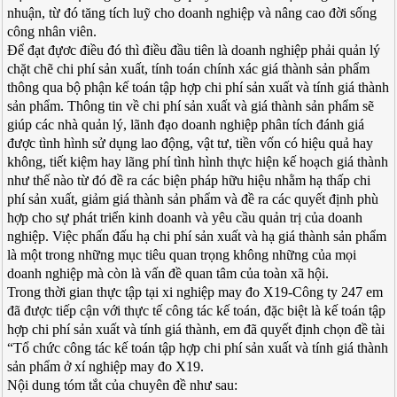
nhuận, từ đó tăng tích luỹ cho doanh nghiệp và nâng cao đời sống
công nhân viên.
Để đạt đựơc điều đó thì điều đầu tiên là doanh nghiệp phải quản lý
chặt chẽ chi phí sản xuất, tính toán chính xác giá thành sản phẩm
thông qua bộ phận kế toán tập hợp chi phí sản xuất và tính giá thành
sản phẩm. Thông tin về chi phí sản xuất và giá thành sản phẩm sẽ
giúp các nhà quản lý, lãnh đạo doanh nghiệp phân tích đánh giá
được tình hình sử dụng lao động, vật tư, tiền vốn có hiệu quả hay
không, tiết kiệm hay lãng phí tình hình thực hiện kế hoạch giá thành
như thế nào từ đó đề ra các biện pháp hữu hiệu nhằm hạ thấp chi
phí sản xuất, giảm giá thành sản phẩm và đề ra các quyết định phù
hợp cho sự phát triển kinh doanh và yêu cầu quản trị của doanh
nghiệp. Việc phấn đấu hạ chi phí sản xuất và hạ giá thành sản phẩm
là một trong những mục tiêu quan trọng không những của mọi
doanh nghiệp mà còn là vấn đề quan tâm của toàn xã hội.
Trong thời gian thực tập tại xi nghiệp may đo X19-Công ty 247 em
đã được tiếp cận với thực tế công tác kế toán, đặc biệt là kế toán tập
hợp chi phí sản xuất và tính giá thành, em đã quyết định chọn đề tài
“Tổ chức công tác kế toán tập hợp chi phí sản xuất và tính giá thành
sản phẩm ở xí nghiệp may đo X19.
Nội dung tóm tắt của chuyên đề như sau: