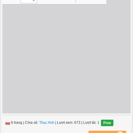
6 trang
|
Chia sẻ:
Thục Anh
| Lượt xem: 673
| Lượt tải: 1
Free