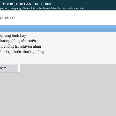
, EBOOK, GIÁO ÁN, BÀI GIẢNG
, giáo án, bài giảng, đồ án, luận văn tham khảo cho học sinh, sinh viên
độtrung bình hay
thường dùng nêu ởtrên.
ng chống lại nguyên nhân
Hai loại thuốc thường dùng