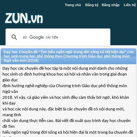
Trang chủ
Đăng ký
Đăng nhập
Liên hệ
Dạy học Chuyên đề “Tìm hiểu ngôn ngữ trong đời sống xã hội hiện đại” cho
học sinh trung học phổ thông theo Chương trình Giáo dục phổ thông môn
Ngữ văn mới (2018)
Dạy học các chuyên đề học tập là một nội dung mới dành cho những
học sinh có định hướng khoa học xã hội và nhân văn trong giai đoạn
giáo dục
định hướng nghề nghiệp của Chương trình Giáo dục phổ thông môn
Ngữ văn
2018. Vì vậy, cả giáo viên và học sinh đều cảm thấy bỡ ngỡ, khó khăn
khi dạy
và học các nội dung này, đặc biệt là các chuyên đề có nội dung mới,
mang tính
chất vận dụng thực tiễn cao. Bài viết đề xuất quy trình dạy học chuyên
đề Tìm
hiểu ngôn ngữ trong đời sống xã hội hiện đại là một trong ba chuyên đề