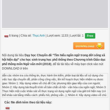
6 trang
|
Chia sẻ:
Thục Anh
| Lượt xem: 1133
| Lượt tải: 1
Free
Nội dung tài liệu
Dạy học Chuyên đề “Tìm hiểu ngôn ngữ trong đời sống xã
hội hiện đại” cho học sinh trung học phổ thông theo Chương trình Giáo dục
phổ thông môn Ngữ văn mới (2018)
, để tải tài liệu về máy bạn click vào nút
DOWNLOAD ở trên
dẫn các nhóm tra cứu thông tin, thực hành tìm kiếm, phân loại tài liệu sẽ sử dụng cho
việc học tập chuyên đề, phân công công việc, lên kế hoạch thực hiện nhiệm vụ được
giao: Nhóm 1: Xây dựng video về chủ đề Các phương tiện giao tiếp của con người;
Nhóm 2: Xây dựng bài thuyết trình về bản chất xã hội - văn hóa của ngôn ngữ; Nhóm 3:
Thực hiện một cuộc khảo sát về thực trạng sử dụng ngôn ngữ của giới trẻ hiện nay (có
thể khảo sát bằng nhiều cách: phiếu hỏi, phỏng vấn...); Nhóm 4: Xây dựng video về chủ
đề “Quan điểm của giới trẻ về việc sử dụng ngôn ngữ đương đại trong giao tiếp” (có thể
Các file đính kèm theo tài liệu này:
xây dựng dưới dạng clip phỏng vấn, phim ngắn, phóng sự...). - Hoạt động 2 (4 tiết): Các
nhóm thực hiện nhiệm vụ được giao trên lớp dưới sự giúp đỡ, hướng dẫn, giám sát của