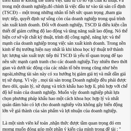
triển kinh tế không thể thiếu việc đầu tư cơ sở vật chất kĩ thuật.Và
trong một doanh nghiệp,đó chính là việc đầu tư vào tài sản cố định
(TSCĐ) – một trong những nhân tố hết sức quan trọng ,tham gia
trực tiếp, quyết định sự sống còn của doanh nghiệp trong quá trình
sản xuất kinh doanh. Đối với doanh nghiệp, TSCĐ là điều kiện cần
thiết để giảm cường độ lao động và tăng năng suất lao động. Nó thể
hiện cơ sở vật chất kỹ thuật, trình độ công nghệ, năng lực và thế
mạnh của doanh nghiệp trong việc sản xuất kinh doanh. Trong nền
kinh tế thị trường hiện nay nhất là khi khoa học kỹ thuật trở thành
lực lượng sản xuất trực tiếp thì TSCĐ là yếu tố quan trọng để tạo
nên sức mạnh cạnh tranh cho các doanh nghiệp.Tuy nhiên theo thời
gian và dưới tác động của các nhân tố bên trong cũng như bên
ngoài,những tài sản này có xu hướng bị giảm giá trị và mất dần giá
trị sử dụng. Vì vậy , mọi tài sản trong Doanh nghiệp đều phải được
theo dõi, quản lý, sử dụng và trích khấu hao hợp lí, phù hợp với chế
độ kế toán của doanh nghiệp. Muốn vậy doanh nghiệp phải lựa
chọn phương pháp khấu hao một cách khoa học hợp lý và nhất
quán đảm bảo có lợi cho doanh nghiêp vừa không gây biến động
lớn về giá thành của sản phẩm và lợi nhuận của doanh nghiệp.
Là một sinh viên kế toán ,nhận thức được tầm quan trọng đó em
momg muốn đóng góp một phần ý kiến của mình trong đề tài : "