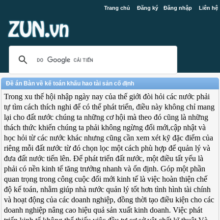
Trang chủ
Đăng ký
Đăng nhập
Liên hệ
Đề án Bàn về kế toán khấu hao tài sản cố định
Trong xu thế hội nhập ngày nay của thế giới đòi hỏi các nước phải
tự tìm cách thích nghi để có thể phát triển, điều này không chỉ mang
lại cho đất nước chúng ta những cơ hội mà theo đó cũng là những
thách thức khiến chúng ta phải không ngừng đổi mới,cập nhật và
học hỏi từ các nước khác nhưng cũng cần xem xét kỹ đặc điểm của
riêng mỗi đất nước từ đó chọn lọc một cách phù hợp để quản lý và
đưa đất nước tiến lên. Để phát triển đất nước, một điều tất yếu là
phải có nền kinh tế tăng trưởng nhanh và ổn định. Góp một phần
quan trọng trong công cuộc đổi mới kinh tế là việc hoàn thiện chế
độ kế toán, nhằm giúp nhà nước quản lý tốt hơn tình hình tài chính
và hoạt động của các doanh nghiệp, đồng thời tạo điều kiện cho các
doanh nghiệp nâng cao hiệu quả sản xuất kinh doanh. Việc phát