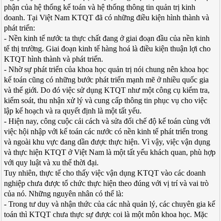
phận của hệ thống kế toán và hệ thống thông tin quản trị kinh
doanh. Tại Việt Nam KTQT đã có những điều kiện hình thành và
phát triển:
- Nền kinh tế nước ta thực chất đang ở giai đoạn đầu của nền kinh
tế thị trường. Giai đoạn kinh tế hàng hoá là điều kiện thuận lợi cho
KTQT hình thành và phát triển.
- Nhờ sự phát triển của khoa học quản trị nói chung nên khoa học
kế toán cũng có những bước phát triển mạnh mẽ ở nhiều quốc gia
và thế giới. Do đó việc sử dụng KTQT như một công cụ kiểm tra,
kiểm soát, thu nhận xử lý và cung cấp thông tin phục vụ cho việc
lập kế hoạch và ra quyết định là một tất yếu.
- Hiện nay, công cuộc cải cách và sửa đổi chế độ kế toán cùng với
việc hội nhập với kế toán các nước có nền kinh tế phát triển trong
và ngoài khu vực đang dần được thực hiện. Vì vậy, việc vận dụng
và thực hiện KTQT ở Việt Nam là một tất yếu khách quan, phù hợp
với quy luật và xu thế thời đại.
Tuy nhiên, thực tế cho thấy việc vận dụng KTQT vào các doanh
nghiệp chưa được tổ chức thực hiện theo đúng với vị trí và vai trò
của nó. Những nguyên nhân có thể là:
- Trong tư duy và nhận thức của các nhà quản lý, các chuyên gia kế
toán thì KTQT chưa thực sự được coi là một môn khoa học. Mặc