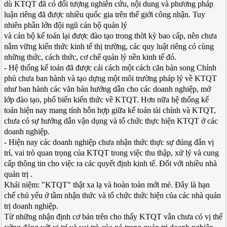
dù KTQT đã có đối tượng nghiên cứu, nội dung và phương pháp
luận riêng đã được nhiều quốc gia trên thế giới công nhận. Tuy
nhiên phần lớn đội ngũ cán bộ quản lý
và cán bộ kế toán lại được đào tạo trong thời kỳ bao cấp, nên chưa
nắm vững kiến thức kinh tế thị trường, các quy luật riêng có cùng
những thức, cách thức, cơ chế quản lý nền kinh tế đó.
- Hệ thống kế toán đã được cải cách một cách căn bản song Chính
phủ chưa ban hành và tạo dựng một môi trường pháp lý về KTQT
như ban hành các văn bản hướng dẫn cho các doanh nghiệp, mở
lớp đào tạo, phổ biến kiến thức về KTQT. Hơn nữa hệ thống kế
toán hiện nay mang tính hỗn hợp giữa kế toán tài chính và KTQT,
chưa có sự hướng dẫn vận dụng và tổ chức thực hiện KTQT ở các
doanh nghiệp.
- Hiện nay các doanh nghiệp chưa nhận thức thực sự đúng đắn vị
trí, vai trò quan trọng của KTQT trong việc thu thập, xử lý và cung
cấp thông tin cho việc ra các quyết định kinh tế. Đối với nhiều nhà
quản trị .
Khái niệm: "KTQT" thật xa lạ và hoàn toàn mới mẻ. Đây là hạn
chế chủ yếu ở tầm nhận thức và tổ chức thức hiện của các nhà quản
trị doanh nghiệp.
Từ những nhận định cơ bản trên cho thấy KTQT vẫn chưa có vị thế