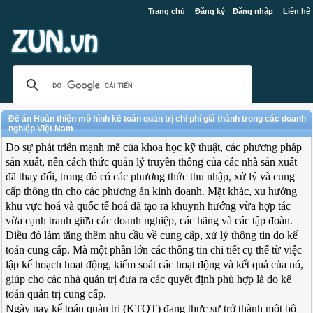
Trang chủ
Đăng ký
Đăng nhập
Liên hệ
Đề án Hoàn thiện mô hình kế toán quản trị chi phí giá thành trong các doanh
nghiệp Việt Nam
Do sự phát triển mạnh mẽ của khoa học kỹ thuật, các phương pháp
sản xuất, nên cách thức quản lý truyền thống của các nhà sản xuất
đã thay đổi, trong đó có các phương thức thu nhập, xử lý và cung
cấp thông tin cho các phương án kinh doanh. Mặt khác, xu hướng
khu vực hoá và quốc tế hoá đã tạo ra khuynh hướng vừa hợp tác
vừa cạnh tranh giữa các doanh nghiệp, các hãng và các tập đoàn.
Điều đó làm tăng thêm nhu cầu về cung cấp, xử lý thông tin do kế
toán cung cấp. Mà một phần lớn các thông tin chi tiết cụ thể từ việc
lập kế hoạch hoạt động, kiểm soát các hoạt động và kết quả của nó,
giúp cho các nhà quản trị đưa ra các quyết định phù hợp là do kế
toán quản trị cung cấp.
Ngày nay kế toán quản trị (KTQT) đang thực sự trở thành một bộ