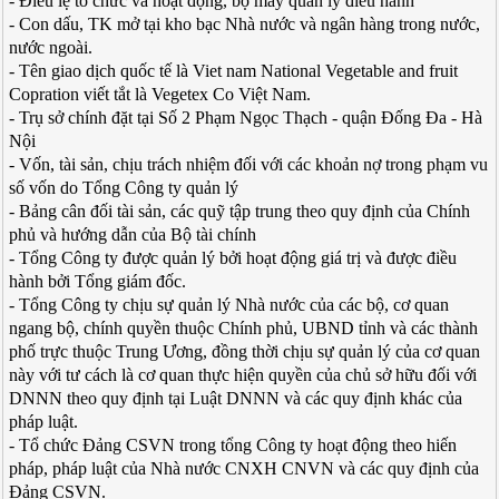
- Điều lệ tổ chức và hoạt động, bộ máy quản lý điều hành
- Con dấu, TK mở tại kho bạc Nhà nước và ngân hàng trong nước,
nước ngoài.
- Tên giao dịch quốc tế là Viet nam National Vegetable and fruit
Copration viết tắt là Vegetex Co Việt Nam.
- Trụ sở chính đặt tại Số 2 Phạm Ngọc Thạch - quận Đống Đa - Hà
Nội
- Vốn, tài sản, chịu trách nhiệm đối với các khoản nợ trong phạm vu
số vốn do Tổng Công ty quản lý
- Bảng cân đối tài sản, các quỹ tập trung theo quy định của Chính
phủ và hướng dẫn của Bộ tài chính
- Tổng Công ty được quản lý bởi hoạt động giá trị và được điều
hành bởi Tổng giám đốc.
- Tổng Công ty chịu sự quản lý Nhà nước của các bộ, cơ quan
ngang bộ, chính quyền thuộc Chính phủ, UBND tỉnh và các thành
phố trực thuộc Trung Ương, đồng thời chịu sự quản lý của cơ quan
này với tư cách là cơ quan thực hiện quyền của chủ sở hữu đối với
DNNN theo quy định tại Luật DNNN và các quy định khác của
pháp luật.
- Tổ chức Đảng CSVN trong tổng Công ty hoạt động theo hiến
pháp, pháp luật của Nhà nước CNXH CNVN và các quy định của
Đảng CSVN.