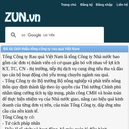
Trang chủ
Đăng ký
Đăng nhập
Liên hệ
Đề tài Giới thiệu tông công ty rau quả Việt Nam
Tổng Công ty Rau quả Việt Nam là tổng Công ty Nhà nước bao
gồm các đơn vị thành viên có cơ quan gắn bó với nhau về lợi ích
KT, TC, CN - thị trường, tiếp thị dịch vụ cung ứng tiêu thu và đào
tạo cán bộ hoạt động chủ yếu trong chuyên ngành rau quả.
- Tổng Công ty do Bộ trưởng Bộ nông nghiệp và phát triển nông
thôn quy định thành lập theo ủy quyền của Thủ tướng Chính phủ
nhằm tăng cường tích tụ tập trung, phân công CMH và hoàn toàn
để thực hiện nhiệm vụ của Nhà nước giao, nâng cao hiệu quả kinh
doanh của từng đơn vị trên, của toàn Tổng Công ty, đáp ứng nhu
cầu của nền kinh tế.
Tổng Công ty có:
- Tư cách pháp nhân