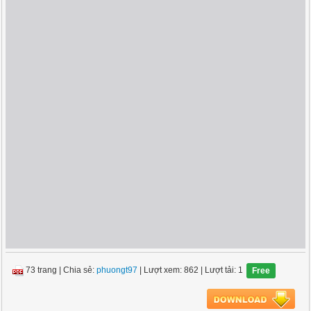
73 trang
|
Chia sẻ:
phuongt97
| Lượt xem: 862
| Lượt tải: 1
Free