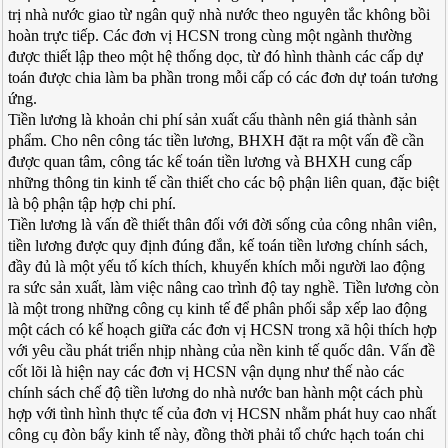
trị nhà nước giao từ ngân quỹ nhà nước theo nguyên tắc không bồi
hoàn trực tiếp. Các đơn vị HCSN trong cùng một ngành thường
được thiết lập theo một hệ thống dọc, từ đó hình thành các cấp dự
toán được chia làm ba phần trong mỗi cấp có các đơn dự toán tương
ứng.
Tiền lương là khoản chi phí sản xuất cấu thành nên giá thành sản
phẩm. Cho nên công tác tiền lương, BHXH đặt ra một vấn đề cần
được quan tâm, công tác kế toán tiền lương và BHXH cung cấp
những thông tin kinh tế cần thiết cho các bộ phận liên quan, đặc biệt
là bộ phận tập hợp chi phí.
Tiền lương là vấn đề thiết thân đối với đời sống của công nhân viên,
tiền lương được quy định đúng đắn, kế toán tiền lương chính sách,
đầy đủ là một yếu tố kích thích, khuyến khích mỗi người lao động
ra sức sản xuất, làm việc nâng cao trình độ tay nghề. Tiền lương còn
là một trong những công cụ kinh tế để phân phối sắp xếp lao động
một cách có kế hoạch giữa các đơn vị HCSN trong xã hội thích hợp
với yêu cầu phát triển nhịp nhàng của nền kinh tế quốc dân. Vấn đề
cốt lõi là hiện nay các đơn vị HCSN vận dụng như thế nào các
chính sách chế độ tiền lương do nhà nước ban hành một cách phù
hợp với tình hình thực tế của đơn vị HCSN nhằm phát huy cao nhất
công cụ đòn bẩy kinh tế này, đồng thời phải tổ chức hạch toán chi