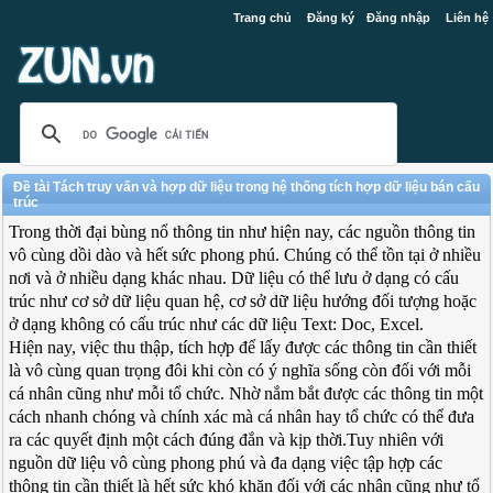
Trang chủ
Đăng ký
Đăng nhập
Liên hệ
Đề tài Tách truy vấn và hợp dữ liệu trong hệ thống tích hợp dữ liệu bán cấu
trúc
Trong thời đại bùng nổ thông tin như hiện nay, các nguồn thông tin
vô cùng dồi dào và hết sức phong phú. Chúng có thể tồn tại ở nhiều
nơi và ở nhiều dạng khác nhau. Dữ liệu có thể lưu ở dạng có cấu
trúc như cơ sở dữ liệu quan hệ, cơ sở dữ liệu hướng đối tượng hoặc
ở dạng không có cấu trúc như các dữ liệu Text: Doc, Excel.
Hiện nay, việc thu thập, tích hợp để lấy được các thông tin cần thiết
là vô cùng quan trọng đôi khi còn có ý nghĩa sống còn đối với mỗi
cá nhân cũng như mỗi tổ chức. Nhờ nắm bắt được các thông tin một
cách nhanh chóng và chính xác mà cá nhân hay tổ chức có thể đưa
ra các quyết định một cách đúng đắn và kịp thời.Tuy nhiên với
nguồn dữ liệu vô cùng phong phú và đa dạng việc tập hợp các
thông tin cần thiết là hết sức khó khăn đối với các nhân cũng như tổ