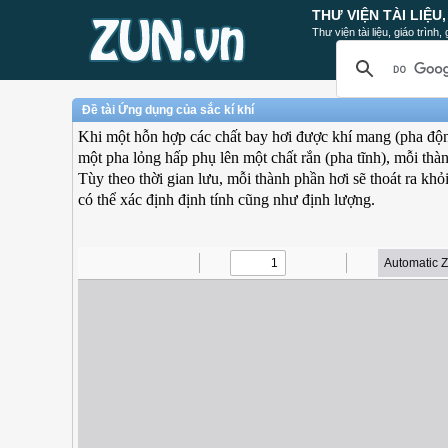
THƯ VIỆN TÀI LIỆU
Thư viện tài liệu, giáo trình
Đề tài Ứng dụng của sắc kí khí
Khi một hỗn hợp các chất bay hơi được khí mang (pha độn
một pha lỏng hấp phụ lên một chất rắn (pha tĩnh), mỗi thà
Tùy theo thời gian lưu, mỗi thành phần hơi sẽ thoát ra khỏ
có thể xác định định tính cũng như định lượng.