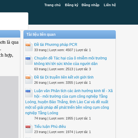
Trang chủ
Đăng ký
Đăng nhập
Liên hệ
Tài liệu liên quan
ơn là qua
Đề tài Phương pháp PCR
.
33 trang | Lượt xem: 4507 | Lượt tải: 1
ch hợp,
Chuyên đề Tác hại của ô nhiễm môi trường
không khí tới sức khỏe của người dân
63 trang | Lượt xem: 2513 | Lượt tải: 3
Đề tài Di truyền liên kết với giới tính
26 trang | Lượt xem: 3355 | Lượt tải: 1
Luận văn Phân tích các ảnh hưởng kinh tế - Xã
hội - môi trường của cụm công nghiệp Tằng
Loỏng, huyện Bảo Thắng, tỉnh Lào Cai và đề xuất
một số giải pháp để phát triển bền vững cụm công
nghiệp Tằng Loỏng
74 trang | Lượt xem: 1955 | Lượt tải: 1
Tiểu luận Phù điêu
23 trang | Lượt xem: 1974 | Lượt tải: 1