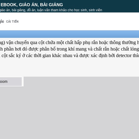
, EBOOK, GIÁO ÁN, BÀI GIẢNG
, giáo án, bài giảng, đồ án, luận văn tham khảo cho học sinh, sinh viên
g) vận chuyển qua cột chứa một chất hấp phụ rắn hoặc thông thường h
nh phần hơi đó được phân bố trong khí mang và chất rắn hoặc chất lỏng
i cột sắc ký ở các thời gian khác nhau và được xác định bởi detector thí