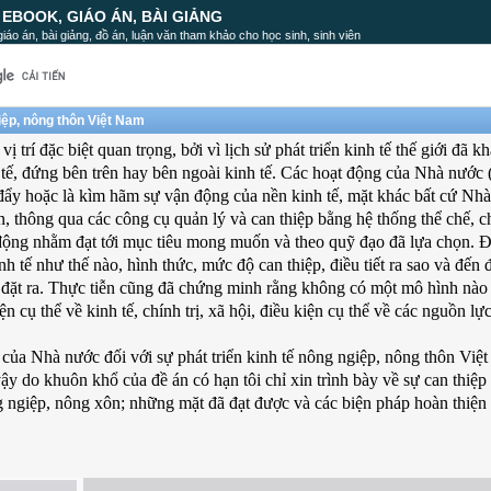
, EBOOK, GIÁO ÁN, BÀI GIẢNG
, giáo án, bài giảng, đồ án, luận văn tham khảo cho học sinh, sinh viên
giệp, nông thôn Việt Nam
trí đặc biệt quan trọng, bởi vì lịch sử phát triển kinh tế thế giới đã k
tế, đứng bên trên hay bên ngoài kinh tế. Các hoạt động của Nhà nước 
c đẩy hoặc là kìm hãm sự vận động của nền kinh tế, mặt khác bất cứ Nh
, thông qua các công cụ quản lý và can thiệp bằng hệ thống thể chế, c
n động nhằm đạt tới mục tiêu mong muốn và theo quỹ đạo đã lựa chọn. 
 tế như thế nào, hình thức, mức độ can thiệp, điều tiết ra sao và đến 
đã đặt ra. Thực tiễn cũng đã chứng minh rằng không có một mô hình nà
n cụ thể về kinh tế, chính trị, xã hội, điều kiện cụ thể về các nguồn lự
rò của Nhà nước đối với sự phát triển kinh tế nông ngiệp, nông thôn Vi
ậy do khuôn khổ của đề án có hạn tôi chỉ xin trình bày về sự can thiệp
ng ngiệp, nông xôn; những mặt đã đạt được và các biện pháp hoàn thiện