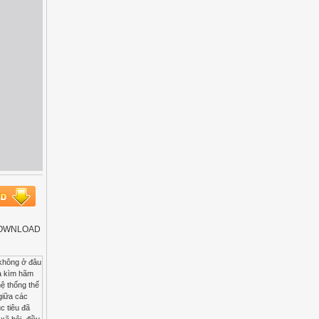
út DOWNLOAD
ể sức sản xuất ở nông thôn nhằm mục tiêu phát triển lực lượng sản xuất, xây dựng quan hệ sản xuất phù hợp với lực lượng sản xuất phát triển. Yêu cầu đặt ra là phát triển đồng bộ các thành phần kinh tế: Kinh tế hộ nông dân ( kinh tế hộ gia đình ) Kinh tế nhà nước Kinh tế tập thể Kinh tế tư nhân nhằm khai thác triệt để thế mạnh của các thành phần này. Tuy nhiên cần phải được định hướng đúng đắn lấy thành phần kinh tế là chủ đạo. Đào tạo nguồn nhân lực cho nông nghiệp nông thôn. Trong tất cả các lĩnh vực hoạt động, nhân tố con người luôn giữ vai trò quyết định. Sự phát triển của nông nghiệp nông thôn cũng không phải là ngoại lệ. Nguồn nhân lực ở nông thôn có