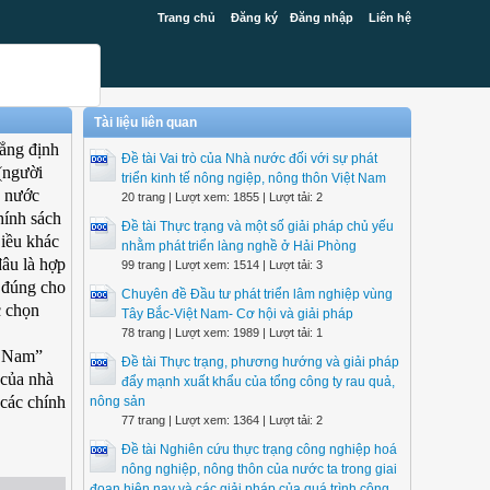
Trang chủ
Đăng ký
Đăng nhập
Liên hệ
Tài liệu liên quan
hẳng định
Đề tài Vai trò của Nhà nước đối với sự phát
(người
triển kinh tế nông ngiệp, nông thôn Việt Nam
à nước
20 trang | Lượt xem: 1855 | Lượt tải: 2
hính sách
Đề tài Thực trạng và một số giải pháp chủ yếu
Điều khác
nhằm phát triển làng nghề ở Hải Phòng
đâu là hợp
99 trang | Lượt xem: 1514 | Lượt tải: 3
o đúng cho
Chuyên đề Đầu tư phát triển lâm nghiệp vùng
c chọn
Tây Bắc-Việt Nam- Cơ hội và giải pháp
78 trang | Lượt xem: 1989 | Lượt tải: 1
ệt Nam”
Đề tài Thực trạng, phương hướng và giải pháp
 của nhà
đẩy mạnh xuất khẩu của tổng công ty rau quả,
 các chính
nông sản
77 trang | Lượt xem: 1364 | Lượt tải: 2
Đề tài Nghiên cứu thực trạng công nghiệp hoá
nông nghiệp, nông thôn của nước ta trong giai
đoạn hiện nay và các giải pháp của quá trình công