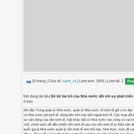
20 trang
|
Chia sẻ:
oanh_nt
| Lượt xem: 1855
| Lượt tải: 2
Fre
Nội dung tài liệu
Đề tài Vai trò của Nhà nước đối với sự phát triển
ở trên
Mở đầu Trong quản lý Nhà nước, quản lý Nhà nước về kinh tế giữ vị trí đặc biệt quan trọng, bởi vì lịch sử phát triển kinh tế thế giới đã khẳng định rằng không khi nào và không ở đâu có Nhà nước phi kinh tế, đứng bên trên hay bên ngoài kinh tế. Các hoạt động của Nhà nước (người đại diện trực tiếp là Chính phủ) đều hoặc là tác động thúc đẩy hoặc là kìm hãm sự vận động của nền kinh tế, mặt khác bất cứ Nhà nước nào cũng có vai trò quản lý Nhà nước nền kinh tế quốc dân, thông qua các công cụ quản lý và can thiệp bằng hệ thống thể chế, chính sách để điều khiển nền kinh tế sao cho nền kinh tế tự thân vận động nhằm đạt tới mục tiêu mong muốn và theo quỹ đạo đã lựa chọn. Điều khác nhau cơ bản giữa các quốc gia là Nhà nước quản lý nền kinh tế như thế nào, hình thức, mức độ can thiệp, điều tiết ra sao và đến đâu là hợp lí và thoả mãn được các yêu cầu để đạt tới các mục tiêu đã đặt ra. Thực tiễn cũng đã chứng minh rằng không có một mô hình nào đúng cho mọi quốc gia, vì vậy mỗi nước phải căn cứ vào các điều kiện cụ thể về kinh tế, chính trị, xã hội, điều kiện cụ thể về các nguồn lực chọn giải pháp phát triển hữu hiệu nhất cho nước mình. Là một sinh viên kinh tế Kế hoạch, tôi chọn đề tài “Vai trò của Nhà nước đối với sự phát triển kinh tế nông ngiệp, nông thôn Việt Nam” bởi đây là đề tài gần gũi với chuyên ngành của mình.Tuy vậy do khuôn khổ của đề án có hạn tôi chỉ xin trình bày về sự can thiệp của nhà nước thông qua các chính sách kinh tế đối với kinh tế nông ngiệp, nông xôn; những mặt đã đạt được và các biện pháp hoàn thiện các chính sách Nội dung 1.Kinh tế nông thôn 1.1Thế nào là kinh tế nông thôn Xét về mặt kinh tế - kĩ thuật, kinh tế nông thôn có thể bao gồm nhiều ngành kinh tế như: nông nghiệp, lâm nghiệp, ngư nghiệp, tiểu thủ công nghiệp, dịch vụ. Trong dó nông nghiệp, lâm nghiệp, ngư nghiệp là ngành kinh tế chủ yếu Xét về mặt kinh tế - xã hội, kinh tế nông thôn bao gồm nhiều thành phần kinh tế: kinh tế Nhà nước, kinh tế tập thể, kinh tế cá thể. Xét về mặt không gian và lãnh thổ, kinh tế nông thôn bao gồm các vùng như: Vùng chuyên canh lúa, vùng chuyên canh cây màu, vùng trồng cây ăn quả. 1.2.Đặc điểm kinh tế nông thôn Nông nghiệp là ngành sản xuất phụ thuộc nhiều vào tự nhiên. Những điều kiện tự nhiên như đất đai, nhiệt độ, độ ẩm, bức xạ mặt trời trực tiếp ảnh hưởng đến năng suất, sản lượng cây trồng vật nuôi. Nông nghiệp cũng là ngành sản xuất có năng suất lao động rất thấp, vì đây là ngành sản xuất phụ thuộc rất nhiều vào tự nhiên; là ngành sản xuất mà việc ứng dụng tiến bộ khoa học công nghệ gặp rất nhiều khó khăn. Ngoài ra sản xuất nông nghiệp ở nước ta thường gắn với những phương pháp canh tác, lề thói, tập quán đã có từ hàng nghìn năm nay Kinh tế nông thôn là một khu vực của nền kinh tế gắn với địa bàn nông thôn. Kinh tế nông thôn vừa mang những đặc trưng chung của nền kinh tế về lực lượng sản xuất và quan hệ sản xuất, về cơ chế kinh tế vừa có những đặc điểm riêng gắn liền với nông nghiệp, nông thôn. 1.3.Vai trò của kinh tế nông nghiệp, nông thôn trong phát triển nền kinh tế quốc dân. Đánh giá về kinh tế Việt Nam, không nhà kinh tế nào lại không nhìn nhận rằng đây là một Quốc gia có nền nông ngiệp là chủ yếu, vì lẽ cho tới nay sản phẩm nông nghiệp làm ra vẫn đang chiếm một tỉ trọng cao trong tổng sản phẩm quốc nội (trên 30%GDP), hơn nữa trên 70% dân số Việt Nam vẫn đang sống ở các vùng nông thôn và gần 70% lao động xã hội đang hoạt động và sinh sống nhờ vào sản xuất nông, lâm, ngư nghiệp. Hiện tại cũng như trong nhiều năm tới phát triển nông nghiệp vẫn tiếp tục ảnh hưởng trực tiếp đến phát triển nền kinh tế, ổn định chính trị và tiến bộ xã hội của đất nước, góp phần giải quyết vấn đề an toàn lương thực quốc gia và xuất khẩu, đóng góp đáng kể vào tích luỹ cho nền kinh tế và tạo ra những nguồn khác có giá trị kinh tế cao phục vụ xuất khẩu. Điều đó không chỉ quan trọng đối với Việt Nam mà còn với nhiều nước trên thế giới. Đối với toàn nền kinh tế Việt Nam nông - lâm - ngư nghiệp nông thôn còn có vai trò làm cơ sở cho quá trình công ngiệp hoá thông qua: Cung cấp nguồn vốn lớn, tạo tích luỹ ban đầu. Đối với nước ta (một nước nông nghiệp) thì việc xuất khẩu nông sản phẩm, nông nghiệp nông thôn đã góp phần giải quyết một phần nhu cầu vốn cho