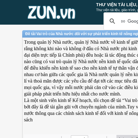
THƯ VIỆN TÀI LIỆU
Thư viện tài liệu, giáo trình
Đề tài Vai trò của Nhà nước đối với sự phát triển kinh tế nông n
Trong quản lý Nhà nước, quản lý Nhà nước về kinh tế giữ vị 
rằng không khi nào và không ở đâu có Nhà nước phi kinh 
đại diện trực tiếp là Chính phủ) đều hoặc là tác động thú
nào cũng có vai trò quản lý Nhà nước nền kinh tế quốc dân
để điều khiển nền kinh tế sao cho nền kinh tế tự thân vậ
nhau cơ bản giữa các quốc gia là Nhà nước quản lý nền kinh
lí và thoả mãn được các yêu cầu để đạt tới các mục tiêu 
mọi quốc gia, vì vậy mỗi nước phải căn cứ vào các điều kiệ
giải pháp phát triển hữu hiệu nhất cho nước mình.
Là một sinh viên kinh tế Kế hoạch, tôi chọn đề tài “Vai t
bởi đây là đề tài gần gũi với chuyên ngành của mình.Tuy v
nước thông qua các chính sách kinh tế đối với kinh tế nô
sách