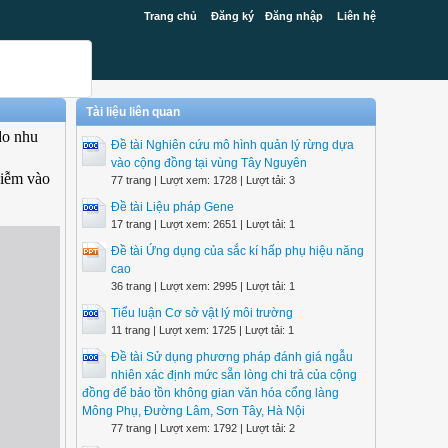
Trang chủ
Đăng ký
Đăng nhập
Liên hệ
Tài liệu liên quan
do nhu
Đề tài Nghiên cứu mô hình quản lý rừng dựa
vào cộng đồng tại vùng Tây Nguyên
hiễm vào
77 trang | Lượt xem: 1728 | Lượt tải: 3
Đề tài Liệu pháp Gene
17 trang | Lượt xem: 2651 | Lượt tải: 1
Đề tài Ứng dụng của sắc kí hấp phụ hiệu năng
cao
36 trang | Lượt xem: 2995 | Lượt tải: 1
Tiểu luận Cơ sở vật lý môi trường
11 trang | Lượt xem: 1725 | Lượt tải: 1
Đề tài Sử dụng phương pháp đánh giá ngẫu
nhiên xác định mức sẵn lòng chi trả của cộng
đồng để bảo tồn không gian văn hóa cổng làng
Mông Phụ, Đường Lâm, Sơn Tây, Hà Nội
77 trang | Lượt xem: 1792 | Lượt tải: 2