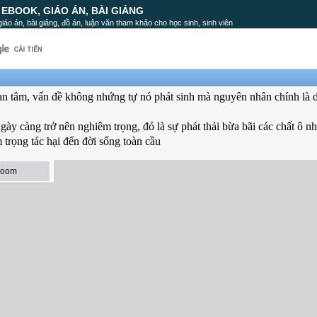
, EBOOK, GIÁO ÁN, BÀI GIẢNG
, giáo án, bài giảng, đồ án, luận văn tham khảo cho học sinh, sinh viên
an tâm, vấn đề không nhứng tự nó phát sinh mà nguyên nhân chính là 
gày càng trở nên nghiêm trọng, đó là sự phát thải bừa bãi các chất ô n
trọng tác hại đến đời sống toàn cầu