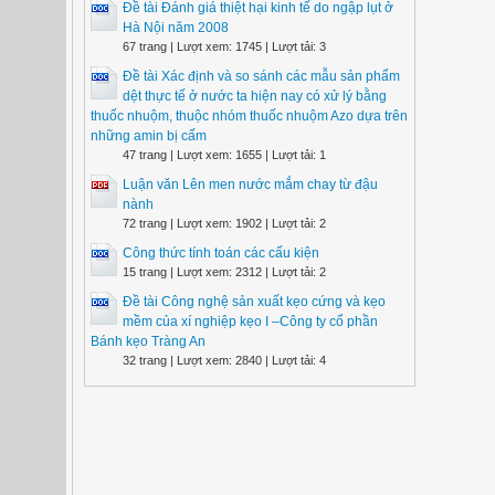
Đề tài Đánh giá thiệt hại kinh tế do ngập lụt ở
Hà Nội năm 2008
67 trang | Lượt xem: 1745 | Lượt tải: 3
Đề tài Xác định và so sánh các mẫu sản phẩm
dệt thực tế ở nước ta hiện nay có xử lý bằng
thuốc nhuộm, thuộc nhóm thuốc nhuộm Azo dựa trên
những amin bị cấm
47 trang | Lượt xem: 1655 | Lượt tải: 1
Luận văn Lên men nước mắm chay từ đậu
nành
72 trang | Lượt xem: 1902 | Lượt tải: 2
Công thức tính toán các cấu kiện
15 trang | Lượt xem: 2312 | Lượt tải: 2
Đề tài Công nghệ sản xuất kẹo cứng và kẹo
mềm của xí nghiệp kẹo I –Công ty cổ phần
Bánh kẹo Tràng An
32 trang | Lượt xem: 2840 | Lượt tải: 4