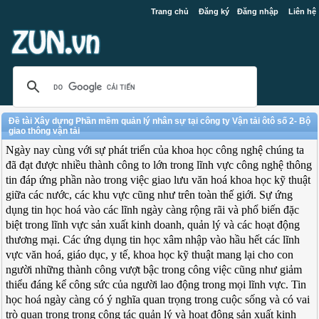
Trang chủ
Đăng ký
Đăng nhập
Liên hệ
Đề tài Xây dựng Phần mềm quản lý nhân sự tại công ty Vận tải ôtô số 2- Bộ
giao thông vận tải
Ngày nay cùng với sự phát triển của khoa học công nghệ chúng ta
đã đạt được nhiều thành công to lớn trong lĩnh vực công nghệ thông
tin đáp ứng phần nào trong việc giao lưu văn hoá khoa học kỹ thuật
giữa các nước, các khu vực cũng như trên toàn thế giới. Sự ứng
dụng tin học hoá vào các lĩnh ngày càng rộng rãi và phổ biến đặc
biệt trong lĩnh vực sản xuất kinh doanh, quản lý và các hoạt động
thương mại. Các ứng dụng tin học xâm nhập vào hầu hết các lĩnh
vực văn hoá, giáo dục, y tế, khoa học kỹ thuật mang lại cho con
người những thành công vượt bậc trong công việc cũng như giảm
thiểu đáng kể công sức của người lao động trong mọi lĩnh vực. Tin
học hoá ngày càng có ý nghĩa quan trọng trong cuộc sống và có vai
trò quan trọng trong công tác quản lý và hoạt động sản xuất kinh