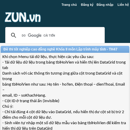
Trang chủ
Đăng ký
Đăng nhập
Liên hệ
Đề thi tốt nghiệp cao đẳng nghề Khóa II môn Lập trình máy tính - TH47
Khi chọn Menu tải dữ liệu, thực hiện các yêu cầu sau:
- Tải dữ liệu dữ liệu trong bảng tblHoiVien và hiển thị lên DataGrid trong
tab
Danh sách với các thông tin tương ứng giữa cột trong DataGrid và cột
trong
bảng tblHoiVien như sau: Họ tên - hoTen, Điện thoại – dienThoai, Email
–
email, ID – soKhachHang.
- Cột ID ở trạng thái ẩn (invisible)
Chú ý:
- Chỉ tải đúng 4 cột dữ liệu vào DataGrid, nếu hiển thị dư cột sẽ bị trừ 2
điểm cho mỗi cột dữ liệu dư.
- Sinh viên tự nhập một số dữ liệu mẫu vào bảng tblHoiVien để kiểm tra
hiển thị dữ liệu trên DataGird